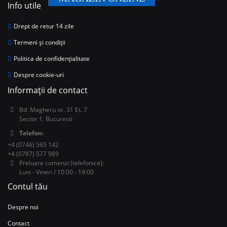
Info utile
Drept de retur 14 zile
Termeni și condiții
Politica de confidențialitate
Despre cookie-uri
Informații de contact
Bd. Magheru nr. 31 Et. 7
Sector 1, Bucuresti
Telefon:
+4 (0746) 565 142
+4 (0787) 577 989
Preluare comenzi (telefonice):
Luni - Vineri / 10:00 - 19:00
Contul tău
Despre noi
Contact