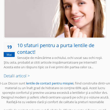
10 sfaturi pentru a purta lentile de
19
contact!
Mai
Senzație de mâncărime a ochiului, ochi uscat sau ochi roșii.
Știu asta, probabil ai cititi articole inspăimantatoare pe internet!!
Acesta este un răspuns tipic ce il vei primi din partea celor ca...
Detalii articol >
I-Lux Discon sunt
lentile de contact pentru miopiei
, fiind construite dintr-un
material cu un înalt grad de hidratare ce conține 60% apă. Acest lucru
sporește confortul și previne uscarea excesivă a lentilelor și a ochilor dvs.
Designul modern și asferic oferă centrare ușoară pe ochi și o viziune acută.
Rasfață-te cu vedere clară și confort de calitate la preturi rezonabile