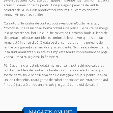
Lentile de contact
colorate pot fi găsite în diferite nuanțe și forme, caută
acum culoarea potrivită pentru tine și alege o pereche de lentile
colorate de la unul din producatorii renumiți cu care colaborăm
Innova Vision, EOS, Gelflex.
Cu ajutorul lentilelor de contact poti avea ochii
albaștri, verzi, gri,
turcoaz
sau de ce nu chiar forma ochiului de pisică. Fie că vrei să mergi
la o petrecere sau într-un club, fie ca vrei să-ti schimbi look-ul, lentilele
de contact colorate sunt ideale, confortabile și te vor ajuta sa te faci
remarcată în orice clipă. O data ce ti-ai cumparat prima pereche de
lentile cu siguranță vei mai dori și alte nuanțe. Nu creează dependență,
însă sunt amuzante și în același timp este foarte impresionant să poți
vedea lumea cu alți ochii în fiecare zi.
Până acum nu a fost niciodată mai ușor să iți poți schimba culoarea
ochilor. Lentilele de contact colorate vă conferă un efect special și sunt
foarte permisibile pentru a vă darui o înfățișare noua și pentru a avea
un look deosebit. Toată gama de culori beneficiază de livrare imediată
în toată țara alături de un
pret mic
și o gamă completă de culori.
MAGAZIN ONLINE