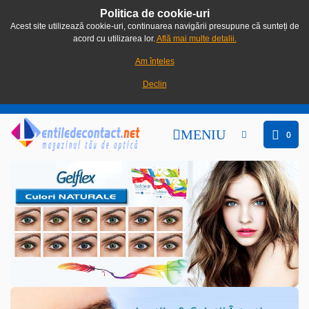
Politica de cookie-uri
Acest site utilizează cookie-uri, continuarea navigării presupune că sunteți de
acord cu utilizarea lor.
Află mai multe detalii.
Am înțeles
Declin
MENIU
0