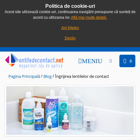
Politica de cookie-uri
Acest site utilizează cookie-uri, continuarea navigării presupune că sunteți de
acord cu utilizarea lor.
Află mai multe detalii.
Am înțeles
Declin
MENIU
0
/
/
Pagina Principală
Blog
Îngrijirea lentilelor de contact