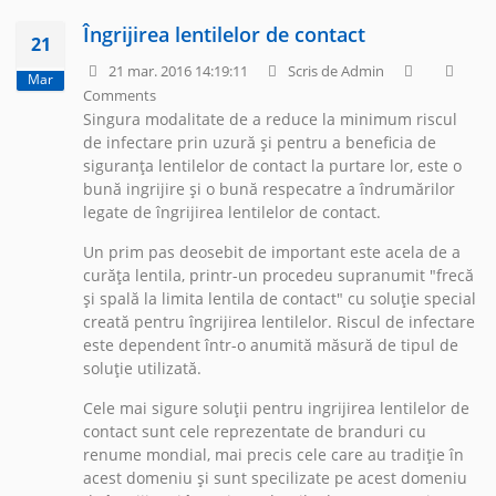
Îngrijirea lentilelor de contact
21
21 mar. 2016 14:19:11
Scris de Admin
Mar
Comments
Singura modalitate de a reduce la minimum riscul
de infectare prin uzură și pentru a beneficia de
siguranța lentilelor de contact la purtare lor, este o
bună ingrijire și o bună respecatre a îndrumărilor
legate de îngrijirea lentilelor de contact.
Un prim pas deosebit de important este acela de a
curăța lentila, printr-un procedeu supranumit "frecă
și spală la limita lentila de contact" cu soluție special
creată pentru îngrijirea lentilelor. Riscul de infectare
este dependent într-o anumită măsură de tipul de
soluție utilizată.
Cele mai sigure soluții pentru ingrijirea lentilelor de
contact sunt cele reprezentate de branduri cu
renume mondial, mai precis cele care au tradiție în
acest domeniu și sunt specilizate pe acest domeniu