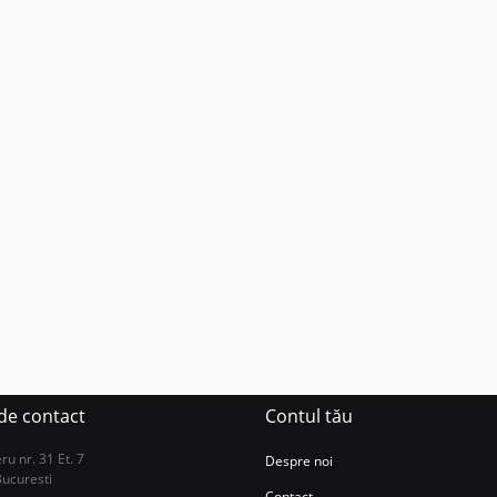
 de contact
Contul tău
u nr. 31 Et. 7
Despre noi
Bucuresti
Contact