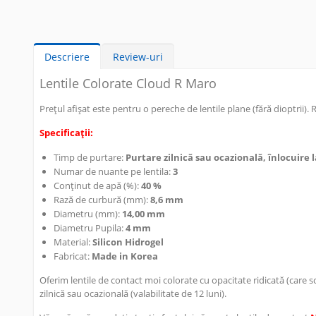
Descriere
Review-uri
Lentile Colorate Cloud R Maro
Prețul afișat este pentru o pereche de lentile plane (fără dioptrii). 
Specificații:
Timp de purtare:
Purtare zilnică sau ocazională, înlocuire la
Numar de nuante pe lentila:
3
Conținut de apă (%):
40 %
Rază de curbură (mm):
8,6 mm
Diametru (mm):
14,00 mm
Diametru Pupila:
4 mm
Material:
Silicon Hidrogel
Fabricat:
Made in Korea
Oferim lentile de contact moi colorate cu opacitate ridicată (care 
zilnică sau ocazională (valabilitate de 12 luni).