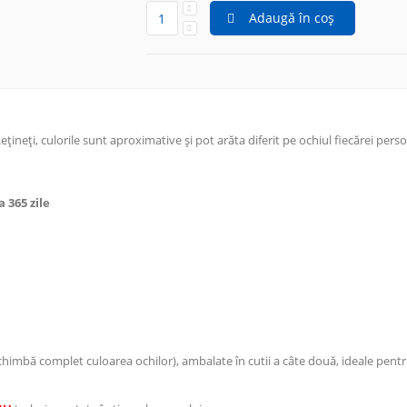
Adaugă în coș
Rețineți, culorile sunt aproximative și pot arăta diferit pe ochiul fiecărei pers
 365 zile
schimbă complet culoarea ochilor), ambalate în cutii a câte două, ideale pent