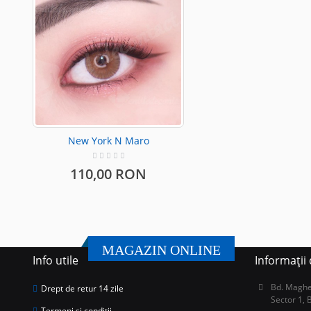
New York N Maro
110,00 RON
MAGAZIN ONLINE
Info utile
Informații
Bd. Magher
Drept de retur 14 zile
Sector 1, 
Termeni și condiții