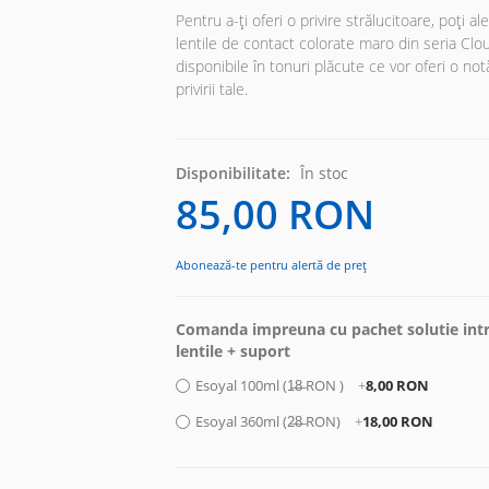
Pentru a-ți oferi o privire strălucitoare, poți al
lentile de contact colorate maro din seria Clo
disponibile în tonuri plăcute ce vor oferi o no
privirii tale.
Disponibilitate:
În stoc
85,00 RON
Abonează-te pentru alertă de preț
Comanda impreuna cu pachet solutie intr
lentile + suport
Esoyal 100ml (1̶8̶ RON )
+
8,00 RON
Esoyal 360ml (2̶8̶ RON)
+
18,00 RON