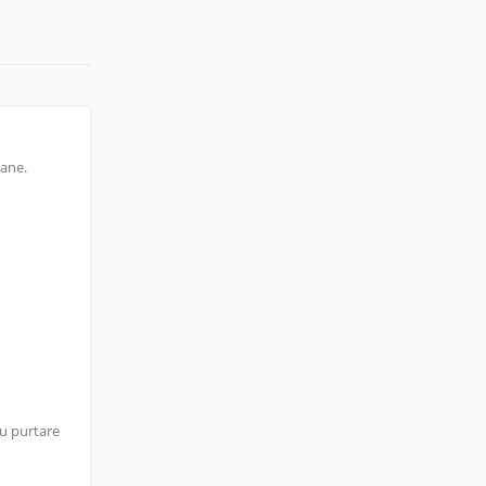
oane.
ru purtare