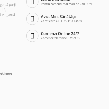
Pentru comenzi mai mari de 250 RON
ege să porți
ud R,
tă elegantă
Aviz. Min. Sănătății
Certificare CE, FDA, ISO 13485
Comenzi Online 24/7
Comenzi telefonice L-V 09-19
etinere