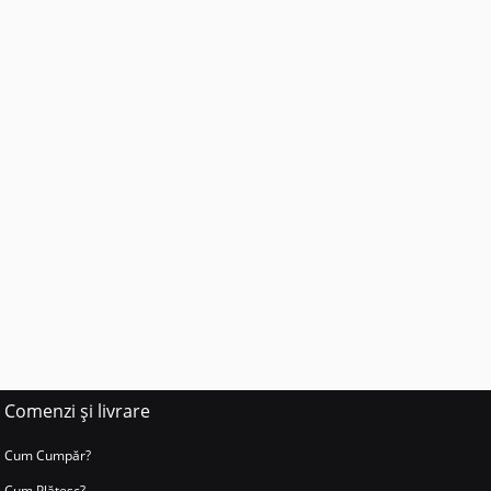
Comenzi și livrare
Cum Cumpăr?
Cum Plătesc?