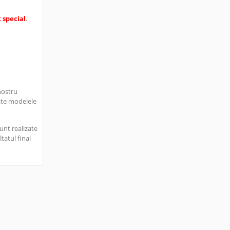
t special
.
nostru
ate modelele
unt realizate
tatul final