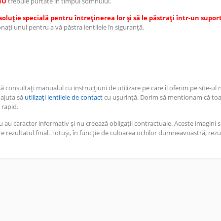
NU
trebuie purtate în timpul somnului.
o soluție specială pentru întreținerea lor și să le păstrați într-un supor
ați unul pentru a vă păstra lentilele în siguranță.
consultați manualul cu instrucțiuni de utilizare pe care îl oferim pe site-ul 
 ajuta să
utilizați lentilele de contact
cu ușurință. Dorim să mentionam că to
 rapid.
 au caracter informativ și nu creează obligații contractuale. Aceste imagini s
 rezultatul final. Totuși, în funcție de culoarea ochilor dumneavoastră, rezul