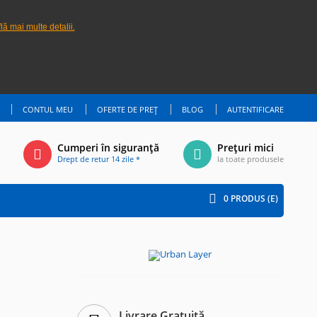
lă mai multe detalii.
CONTUL MEU
OFERTE DE PREȚ
BLOG
AUTENTIFICARE
Cumperi în siguranță
Prețuri mici
Drept de retur 14 zile *
la toate produsele
0
PRODUS (E)
Livrare Gratuită