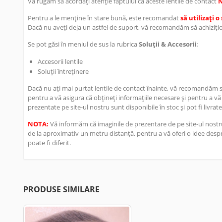
Vă rugăm să acordați atenție faptului că aceste lentile de contact
Pentru a le menține în stare bună, este recomandat
să utilizați 
Dacă nu aveți deja un astfel de suport, vă recomandăm să achizițion
Se pot găsi în meniul de sus la rubrica
Soluții & Accesorii
:
Accesorii lentile
Soluții întreținere
Dacă nu ați mai purtat lentile de contact înainte, vă recomandăm să 
pentru a vă asigura că obțineți informațiile necesare și pentru a vă
prezentate pe site-ul nostru sunt disponibile în stoc și pot fi livrate
NOTA:
Vă informăm că imaginile de prezentare de pe site-ul nostru
de la aproximativ un metru distanță, pentru a vă oferi o idee despre
poate fi diferit.
PRODUSE SIMILARE