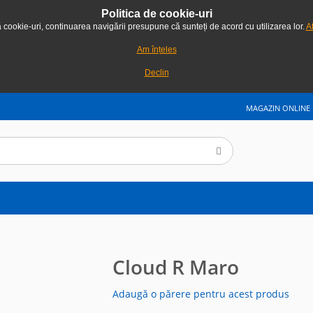
Politica de cookie-uri
ă cookie-uri, continuarea navigării presupune că sunteți de acord cu utilizarea lor.
Af
Am înțeles
Declin
MAGAZIN ONLINE
Cloud R Maro
Adaugă o părere pentru acest produs