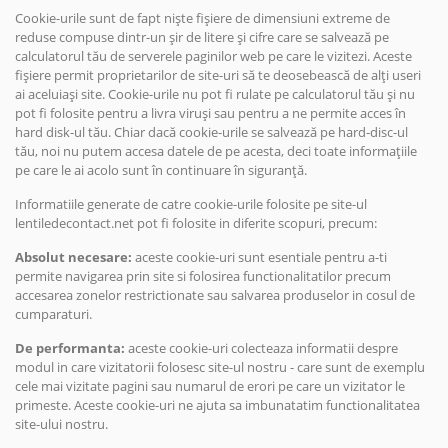
Cookie-urile sunt de fapt niște fișiere de dimensiuni extreme de
reduse compuse dintr-un șir de litere și cifre care se salvează pe
calculatorul tău de serverele paginilor web pe care le vizitezi. Aceste
fișiere permit proprietarilor de site-uri să te deosebească de alți useri
ai aceluiași site. Cookie-urile nu pot fi rulate pe calculatorul tău și nu
pot fi folosite pentru a livra viruși sau pentru a ne permite acces în
hard disk-ul tău. Chiar dacă cookie-urile se salvează pe hard-disc-ul
tău, noi nu putem accesa datele de pe acesta, deci toate informațiile
pe care le ai acolo sunt în continuare în siguranță.
Informatiile generate de catre cookie-urile folosite pe site-ul
lentiledecontact.net pot fi folosite in diferite scopuri, precum:
Absolut necesare:
aceste cookie-uri sunt esentiale pentru a-ti
permite navigarea prin site si folosirea functionalitatilor precum
accesarea zonelor restrictionate sau salvarea produselor in cosul de
cumparaturi.
De performanta:
aceste cookie-uri colecteaza informatii despre
modul in care vizitatorii folosesc site-ul nostru - care sunt de exemplu
cele mai vizitate pagini sau numarul de erori pe care un vizitator le
primeste. Aceste cookie-uri ne ajuta sa imbunatatim functionalitatea
site-ului nostru.