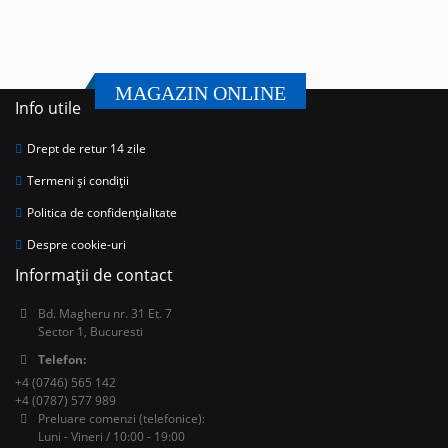
MAGAZIN ONLINE
Info utile
Drept de retur 14 zile
Termeni și condiții
Politica de confidențialitate
Despre cookie-uri
Informații de contact
Bd. Magheru nr. 31 Et. 7
Sector 1, Bucuresti
Telefon:
+4 (0746) 565 142
+4 (0787) 577 989
Preluare comenzi (telefonice):
Luni - Vineri / 10:00 - 19:00