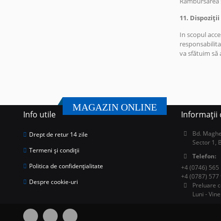
Rambursarea su
11. Dispoziții
In scopul acce
responsabilitat
va sfătuim să 
MAGAZIN ONLINE
Info utile
Informații
Bd. Magher
Drept de retur 14 zile
Sector 1, 
Termeni și condiții
Telefon:
Politica de confidențialitate
+4 (0746) 565
+4 (0787) 577
Despre cookie-uri
Preluare c
Luni - Vine