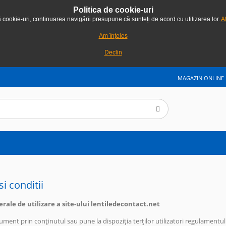
Politica de cookie-uri
ă cookie-uri, continuarea navigării presupune că sunteți de acord cu utilizarea lor.
Af
Am înțeles
Declin
MAGAZIN ONLINE
i conditii
erale de utilizare a site-ului lentiledecontact.net
ment prin conținutul sau pune la dispoziția terților utilizatori regulamentul pr