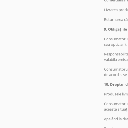
Comercializare
Livrarea produs
Returnarea căt
9. Obligații
Consumatorul c
sau optician).
Responsabilita
valabila emisa
Consumatorul r
de acord si se
10. Dreptul 
Produsele livr
Consumatorul a
această situaț
Apelând la dr