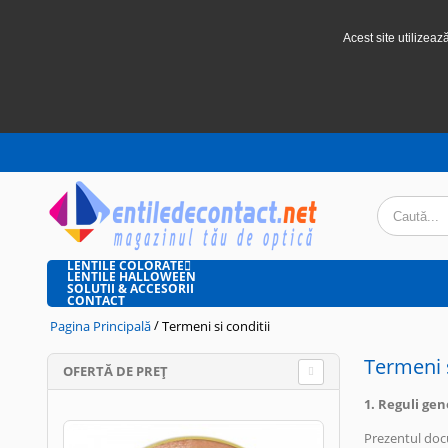
Acest site utilizeaz
LENTILE COLORATE
LENTILE HALLOWEEN
SOLUTII & ACCESORII
CONTACT
/
Pagina Principală
Termeni si conditii
Termeni s
OFERTĂ DE PREȚ
1. Reguli gen
Prezentul docu