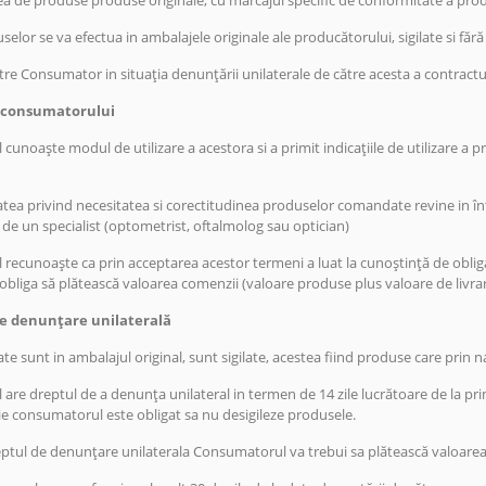
a de produse produse originale, cu marcajul specific de conformitate a prod
elor se va efectua in ambalajele originale ale producătorului, sigilate si fără 
re Consumator in situația denunțării unilaterale de către acesta a contractu
le consumatorului
unoaște modul de utilizare a acestora si a primit indicațiile de utilizare a
tea privind necesitatea si corectitudinea produselor comandate revine in în
 de un specialist (optometrist, oftalmolog sau optician)
ecunoaște ca prin acceptarea acestor termeni a luat la cunoștință de obliga
 obliga să plătească valoarea comenzii (valoare produse plus valoare de livra
de denunțare unilaterală
ate sunt in ambalajul original, sunt sigilate, acestea fiind produse care prin n
re dreptul de a denunța unilateral in termen de 14 zile lucrătoare de la prim
ie consumatorul este obligat sa nu desigileze produsele.
eptul de denunțare unilaterala Consumatorul va trebui sa plătească valoarea