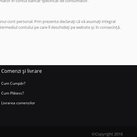
umator in contul bancar specificat de consumator.
 unui cont personal. Prin prezenta declarați că vă asumați integral
ntermediul contului pe care îl deschideți pe website și, în consecință,
Comenzi și livrare
Cum Cumpăr?
Cum Plătesc?
Livrarea comenzilor
©Copyright 2018