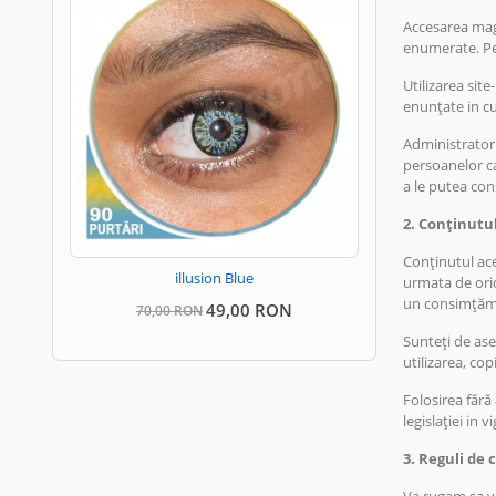
Accesarea maga
enumerate. Pen
Utilizarea sit
enunțate in cu
Administratoru
persoanelor car
a le putea con
2. Conținutul
Conținutul aces
illusion Blue
urmata de oric
un consimțămân
49,00 RON
70,00 RON
Sunteți de ase
utilizarea, co
Folosirea făr
legislației in 
3. Reguli de