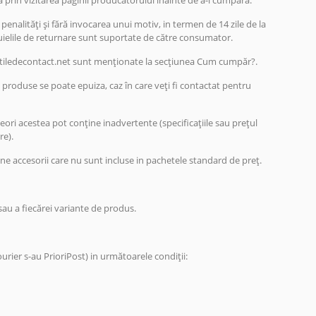
ia prin vizitarea paginii producătorului înainte de a-l cumpăra.
enalități și fără invocarea unui motiv, in termen de 14 zile de la
ltuielile de returnare sunt suportate de către consumator.
lentiledecontact.net sunt menționate la secțiunea Cum cumpăr?.
 produse se poate epuiza, caz în care veți fi contactat pentru
ri acestea pot conține inadvertente (specificațiile sau prețul
re).
ține accesorii care nu sunt incluse in pachetele standard de preț.
sau a fiecărei variante de produs.
ourier s-au PrioriPost) in următoarele condiții: