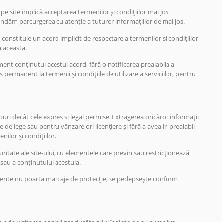
 site implică acceptarea termenilor și condițiilor mai jos
mandăm parcurgerea cu atenție a tuturor informațiilor de mai jos.
 constituie un acord implicit de respectare a termenilor si condițiilor
n aceasta.
ment conținutul acestui acord, fără o notificarea prealabila a
s permanent la termenii și condițiile de utilizare a serviciilor, pentru
opuri decât cele expres si legal permise. Extragerea oricăror informații
de lege sau pentru vânzare ori licențiere și fără a avea in prealabil
nilor și condițiilor.
ritate ale site-ului, cu elementele care previn sau restricționează
i sau a conținutului acestuia.
emente nu poarta marcaje de protecție, se pedepsește conform