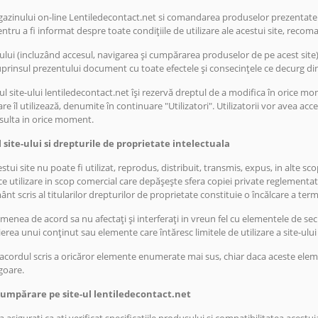
zinului on-line Lentiledecontact.net si comandarea produselor prezentate pe
tru a fi informat despre toate condițiile de utilizare ale acestui site, reco
e-ului (incluzând accesul, navigarea și cumpărarea produselor de pe acest site)
prinsul prezentului document cu toate efectele și consecințele ce decurg di
l site-ului lentiledecontact.net își rezervă dreptul de a modifica în orice mo
e îl utilizează, denumite în continuare "Utilizatori". Utilizatorii vor avea acce
sulta in orice moment.
 site-ului si drepturile de proprietate intelectuala
tui site nu poate fi utilizat, reprodus, distribuit, transmis, expus, in alte sc
e utilizare in scop comercial care depășește sfera copiei private reglementate 
t scris al titularilor drepturilor de proprietate constituie o încălcare a terme
menea de acord sa nu afectați și interferați in vreun fel cu elementele de secu
pierea unui conținut sau elemente care întăresc limitele de utilizare a site-ulu
ă acordul scris a oricăror elemente enumerate mai sus, chiar daca aceste el
vigoare.
 cumpărare pe site-ul lentiledecontact.net