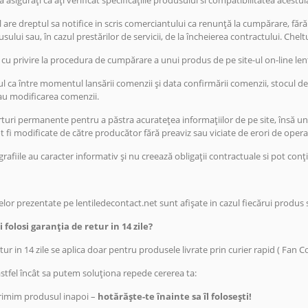
 asigurați ca ați verificat specificațiile produsului si compatibilitatea acestu
re dreptul sa notifice in scris comerciantului ca renunță la cumpărare, fără p
sului sau, în cazul prestărilor de servicii, de la încheierea contractului. Che
e cu privire la procedura de cumpărare a unui produs de pe site-ul on-line 
l ca între momentul lansării comenzii și data confirmării comenzii, stocul de
au modificarea comenzii.
ri permanente pentru a păstra acuratețea informațiilor de pe site, însă uneo
 fi modificate de către producător fără preaviz sau viciate de erori de opera
rafiile au caracter informativ și nu creează obligații contractuale si pot con
lor prezentate pe lentiledecontact.net sunt afișate in cazul fiecărui produs 
 folosi garanția de retur in 14 zile?
tur in 14 zile se aplica doar pentru produsele livrate prin curier rapid ( Fan C
astfel încât sa putem soluționa repede cererea ta:
primim produsul inapoi –
hotărăște-te înainte sa îl folosești!