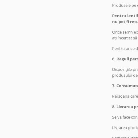
Produsele pe c
Pentru lentil
nu pot fi ret
Orice semn exi
ați încercat s
Pentru orice d
6. Reguli per
Dispozițiile p
produsului dec
7. Consumat
Persoana care
8. Livrarea p
Se va face co
Livrarea produ