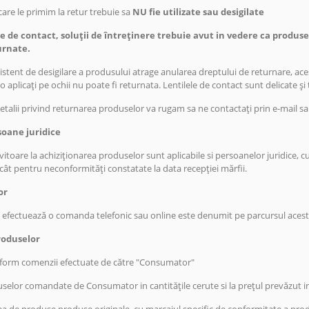
are le primim la retur trebuie sa
NU fie utilizate sau desigilate
e de contact, soluții de întreținere trebuie avut in vedere ca produsele
urnate.
stent de desigilare a produsului atrage anularea dreptului de returnare, acest
ă o aplicați pe ochii nu poate fi returnata. Lentilele de contact sunt delicate 
etalii privind returnarea produselor va rugam sa ne contactați prin e-mail sa
soane juridice
rivitoare la achiziționarea produselor sunt aplicabile si persoanelor juridice, 
ât pentru neconformități constatate la data recepției mărfii.
or
 efectuează o comanda telefonic sau online este denumit pe parcursul aces
roduselor
nform comenzii efectuate de către "Consumator"
selor comandate de Consumator in cantitățile cerute si la prețul prevăzut 