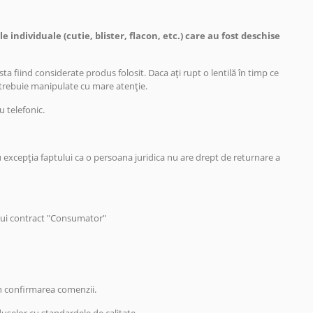
 individuale (cutie, blister, flacon, etc.) care au fost deschise
a fiind considerate produs folosit. Daca ați rupt o lentilă în timp ce
și trebuie manipulate cu mare atenție.
u telefonic.
cu excepția faptului ca o persoana juridica nu are drept de returnare a
tui contract "Consumator"
in confirmarea comenzii.