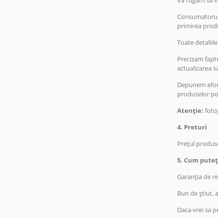
Va rugam sa va
Consumatorul a
primirea produ
Toate detaliil
Precizam faptu
actualizarea s
Depunem efortu
produselor pot
Atenție:
fotog
4. Preturi
Prețul produse
5. Cum puteți
Garanția de re
Bun de știut, 
Daca vrei sa 