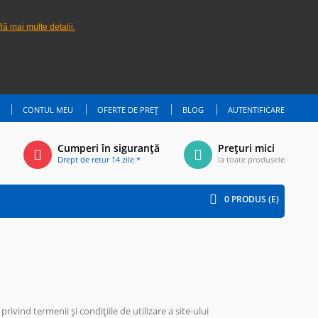
lă mai multe detalii.
CONTUL MEU
OFERTE DE PREȚ
BLOG
AUTENTIFICARE
Cumperi în siguranță
Prețuri mici
Drept de retur 14 zile *
la toate produsele
0
PRODUS (E)
ivind termenii și condițiile de utilizare a site-ului