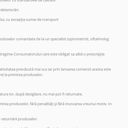
uselor cu standardele de calitate
deteriorări.
lui, cu excepția sumei de transport
 produselor comandate de la un specialist (optometrist, oftalmolog
tregime Consumatorului care este obligat sa aibă o prescripție
tivitatea prevăzută mai sus iar prin lansarea comenzii acesta este
re) la primirea produselor.
atura lor, după desigilare, nu mai pot fi returnate.
irea produselor, fără penalități și fără invocarea vreunui motiv. In
 returnării produselor.