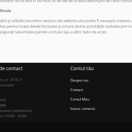
melor se va face in cel mult 30 de zile de la data denunțării de către cons
 finale
sării și utilizării anumitor secțiuni ale website-ului poate fi necesara crearea
ea pentru toate datele furnizate și oricare dintre activitățile realizate prin i
asigurați securitatea parolei contului sau a altor date de acces.
 de contact
Contul tău
u nr. 31 Et. 7
Despre noi
Bucuresti
Contact
Contul Meu
 142
 989
Istoric comenzi
omenzi (telefonice):
ri / 10:00 - 19:00