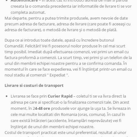
Autentificare
– in acest caz iti introduci adresa de mail si parola
creeata la o comanda precedenta iar informatiile de livrare ti se vor
completa automat.
Mai departe, pentru a putea trimite produsele, avem nevoie de date
precum adresa de facturare, adresa de livrare (care poate fi aceeași cu
adresa de facturare), o metodă de livrare și o metodă de plată.
Dupa ce ai introdus toate datele, apasă cu încredere butonul
Comandă!. Felicitări! Vei fi posesorul noilor produse în cel mai scurt
timp posibil. Imediat după efectuarea comenzii, vei primi un email cu
factura proformă a comenzii. La scurt timp, vei primi și un telefon de la
unul din membrii echipei noastre pentru a se confirma comanda. În
momentul în care se face expedierea, vei fi înștiințat printr-un email cu
noul stadiu al comenzii " Expediat ".
Livrare si costuri de transport
Livrarea se face prin
Curier Rapid
– coletul ti se va livra direct la
adresa pe care ai specificat-o la finalizarea comenzii tale. Din acest
moment, în 2
4-48 ore
produsele vor ajunge la ușa ta. Se livreaza in
cele mai multe localitati din Romania (oras, comuna). În cazul în
care există întârzieri (accidente, întamplări neprevăzute) vei fi
înștiințat de unul din membrii echipei noastre.
Costul de transport practicat este unul preferential, rezultat al unor