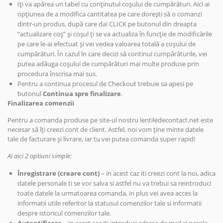
Iți va apărea un tabel cu conținutul coșului de cumpărături. Aici ai
opțiunea de a modifica cantitatea pe care dorești să o comanzi
dintr-un produs, după care dai CLICK pe butonul din dreapta
“actualizare coș” și coșul ți se va actualiza în funcție de modificările
pe care le-ai efectuat și vei vedea valoarea totală a coșului de
cumpărături. În cazul în care decizi să continui cumpărăturile, vei
putea adăuga coșului de cumpărături mai multe produse prin
procedura înscrisa mai sus.
Pentru a continua procesul de Checkout trebuie sa apesi pe
butonul
Continua spre finalizare
.
Finalizarea comenzii
Pentru a comanda produse pe site-ul nostru lentiledecontact.net este
necesar să îți creezi cont de client. Astfel, noi vom ține minte datele
tale de facturare și livrare, iar tu vei putea comanda super rapid!
Ai aici 2 optiuni simple:
Înregistrare (creare cont)
– in acest caz iti creezi cont la noi, adica
datele personale ti se vor salva si astfel nu va trebui sa reintroduci
toate datele la urmatoarea comanda, in plus vei avea acces la
informatii utile referitor la statusul comenzilor tale si informatii
despre istoricul comenzilor tale.