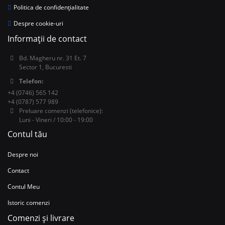
Politica de confidențialitate
Despre cookie-uri
Informații de contact
Bd. Magheru nr. 31 Et. 7
Sector 1, Bucuresti
Telefon:
+4 (0746) 565 142
+4 (0787) 577 989
Preluare comenzi (telefonice):
Luni - Vineri / 10:00 - 19:00
Contul tău
Despre noi
Contact
Contul Meu
Istoric comenzi
Comenzi și livrare