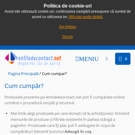
Politica de cookie-uri
Acest site utilizează cookie-uri, continuarea navigării presupune că sunteți de
acord cu utilizarea lor.
Află mai multe detalii.
Am înțeles
Declin
MENIU
0
/
Pagina Principală
Cum cumpar?
Cum cumpăr?
Produsele prezente pe lentiledecontact.net pot fi cumpărate online
urmând o procedură simplă și intuitivă:
Mai întâi alegi produsele pe care dorești să le achiziționezi, folosind
meniurile de produse și filtrele existente în partea stângă a
paginilor. Produsele care îți plac pot fi adăugate în coșul de
cumpărături folosind butonul
Adaugă în coș
.