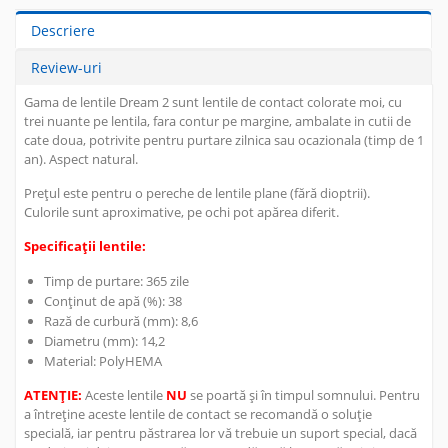
Descriere
Review-uri
Gama de lentile Dream 2 sunt lentile de contact colorate moi, cu
trei nuante pe lentila, fara contur pe margine, ambalate in cutii de
cate doua, potrivite pentru purtare zilnica sau ocazionala (timp de 1
an). Aspect natural.
Prețul este pentru o pereche de lentile plane (fără dioptrii).
Culorile sunt aproximative, pe ochi pot apărea diferit.
Specificații lentile:
Timp de purtare: 365 zile
Conținut de apă (%): 38
Rază de curbură (mm): 8,6
Diametru (mm): 14,2
Material:
PolyHEMA
ATENȚIE:
Aceste lentile
NU
se poartă și în timpul somnului. Pentru
a întreține aceste lentile de contact se recomandă o soluție
specială, iar pentru păstrarea lor vă trebuie un suport special, dacă