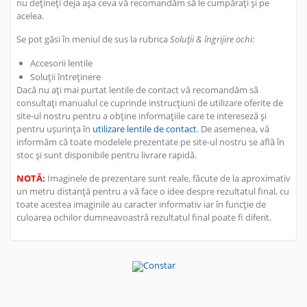
nu dețineți deja așa ceva vă recomandăm să le cumpărați și pe
acelea.
Se pot găsi în meniul de sus la rubrica
Soluții & îngrijire ochi:
Accesorii lentile
Soluții întreținere
Dacă nu ați mai purtat lentile de contact vă recomandăm să
consultați manualul ce cuprinde instrucțiuni de utilizare oferite de
site-ul nostru pentru a obține informațiile care te intereseză și
pentru ușurința în
utilizare lentile de contact
. De asemenea, vă
informăm că toate modelele prezentate pe site-ul nostru se află în
stoc și sunt disponibile pentru livrare rapidă.
NOTĂ:
Imaginele de prezentare sunt reale, făcute de la aproximativ
un metru distanță pentru a vă face o idee despre rezultatul final, cu
toate acestea imaginile au caracter informativ iar în funcție de
culoarea ochilor dumneavoastră rezultatul final poate fi diferit.