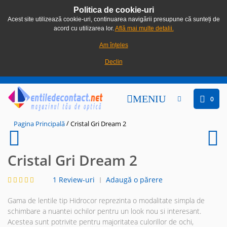
Politica de cookie-uri
Acest site utilizează cookie-uri, continuarea navigării presupune că sunteți de
acord cu utilizarea lor.
Află mai multe detalii.
Am înțeles
Declin
MENIU
0
/
Pagina Principală
Cristal Gri Dream 2
Cristal Gri Dream 2
1 Review-uri
Adaugă o părere
|
Gama de lentile tip Hidrocor reprezinta o modalitate simpla de
schimbare a nuantei ochilor pentru un look nou si interesant.
Acestea sunt potrivite pentru majoritatea culorillor de ochi,