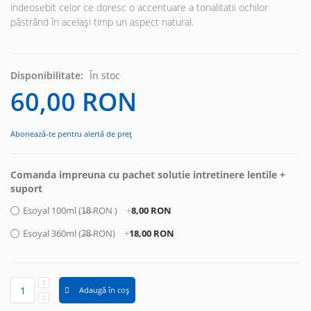
indeosebit celor ce doresc o accentuare a tonalitatii ochilor
păstrând în același timp un aspect natural.
Disponibilitate:
În stoc
60,00 RON
Abonează-te pentru alertă de preț
Comanda impreuna cu pachet solutie intretinere lentile +
suport
Esoyal 100ml (1̶8̶ RON )
+
8,00 RON
Esoyal 360ml (2̶8̶ RON)
+
18,00 RON
Adaugă în coș