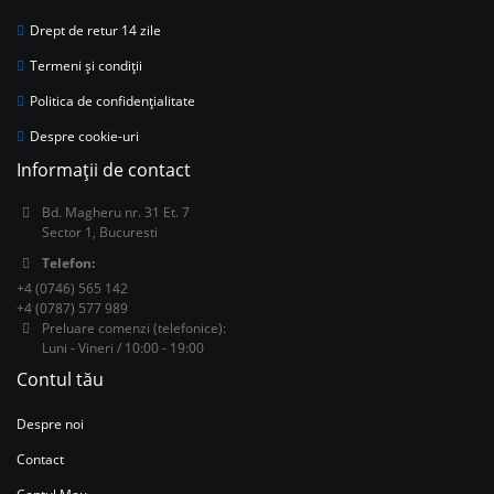
Drept de retur 14 zile
Termeni și condiții
Politica de confidențialitate
Despre cookie-uri
Informații de contact
Bd. Magheru nr. 31 Et. 7
Sector 1, Bucuresti
Telefon:
+4 (0746) 565 142
+4 (0787) 577 989
Preluare comenzi (telefonice):
Luni - Vineri / 10:00 - 19:00
Contul tău
Despre noi
Contact