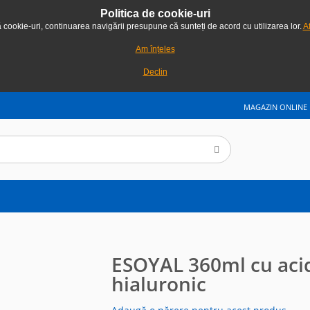
Politica de cookie-uri
ă cookie-uri, continuarea navigării presupune că sunteți de acord cu utilizarea lor.
Af
Am înțeles
Declin
MAGAZIN ONLINE
ESOYAL 360ml cu aci
hialuronic