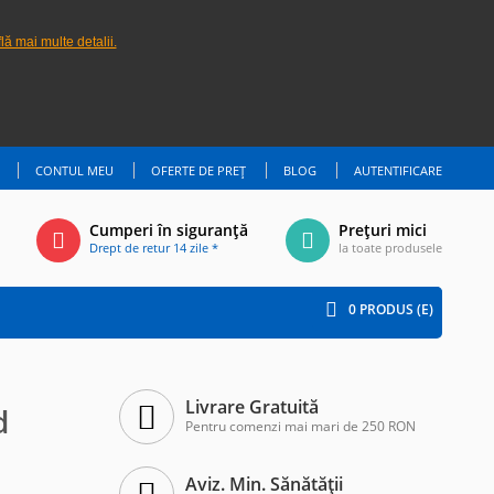
lă mai multe detalii.
CONTUL MEU
OFERTE DE PREȚ
BLOG
AUTENTIFICARE
Cumperi în siguranță
Prețuri mici
Drept de retur 14 zile *
la toate produsele
0
PRODUS (E)
Livrare Gratuită
d
Pentru comenzi mai mari de 250 RON
Aviz. Min. Sănătății