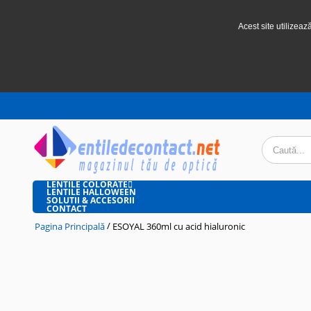
Acest site utilizeaz
LENTILE COLORATE
LENTILE HALLOWEEN
SOLUTII & ACCESORII
CONTACT
/
Pagina Principală
ESOYAL 360ml cu acid hialuronic