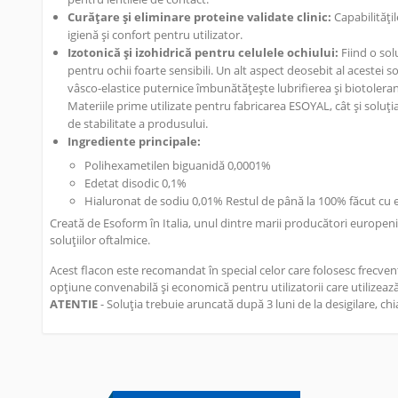
Curățare și eliminare proteine validate clinic:
Capabilitățil
igienă și confort pentru utilizator.
Izotonică și izohidrică pentru celulele ochiului:
Fiind o solu
pentru ochii foarte sensibili. Un alt aspect deosebit al acestei 
vâsco-elastice puternice îmbunătățește lubrifierea și biotoleranț
Materiile prime utilizate pentru fabricarea ESOYAL, cât și soluți
de stabilitate a produsului.
Ingrediente principale:
Polihexametilen biguanidă 0,0001%
Edetat disodic 0,1%
Hialuronat de sodiu 0,01% Restul de până la 100% făcut cu ex
Creată de Esoform în Italia, unul dintre marii producători europeni,
soluțiilor oftalmice.
Acest flacon este recomandat în special celor care folosesc frecvent
opțiune convenabilă și economică pentru utilizatorii care utilizează
ATENTIE
- Soluția trebuie aruncată după 3 luni de la desigilare, chi