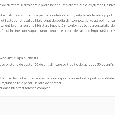
e de curățare și eliminare a proteinelor sunt validate clinic, asigurând un nive
ție izotonică și izohidrică pentru celulele ochiului, este bio-tolerabilă și potriv
soluții este conținutul de hialuronat de sodiu din compoziție. Acest polimer cu 
a lentilelor, asigurând hidratare imediată și confort pe tot parcursul zilei de
a finită în sine sunt supuse unor controale stricte de calitate, împreună cu te
cipienți și apă purificată.
 cu o istorie de peste 100 de ani, din care cu tradiție de aproape 50 de ani în
 lentile de contact, deoarece oferă un raport excelent între preț și cantitate.
 regulat soluție pentru lentile de contact.
ar dacă nu a fost folosită complet.