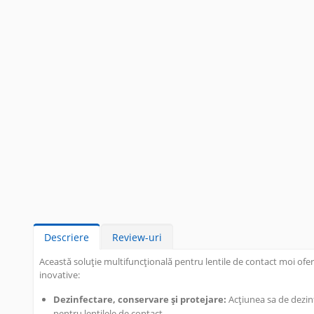
Descriere
Review-uri
Această soluție multifuncțională pentru lentile de contact moi oferă
inovative:
Dezinfectare, conservare și protejare:
Acțiunea sa de dezinf
pentru lentilele de contact.