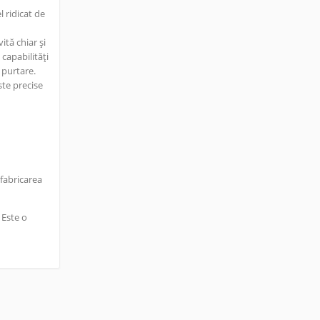
l ridicat de
ită chiar și
capabilități
 purtare.
ste precise
 fabricarea
 Este o