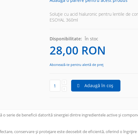
Adaugă o părere pentru acest produs
Soluție cu acid hialuronic pentru lentile de con
ESOYAL 360ml
Disponibilitate:
În stoc
28,00 RON
Abonează-te pentru alertă de preț
Adaugă în coș
 o serie de beneficii datorită sinergiei dintre ingredientele active și compo
ectare, conservare și protejare este deosebit de eficientă, oferind o îngrijir