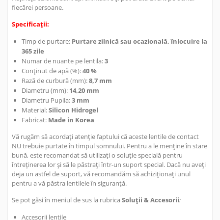
fiecărei persoane.
Specificații:
Timp de purtare:
Purtare zilnică sau ocazională, înlocuire la
365 zile
Numar de nuante pe lentila:
3
Conținut de apă (%):
40 %
Rază de curbură (mm):
8,7 mm
Diametru (mm):
14,20 mm
Diametru Pupila:
3 mm
Material:
Silicon Hidrogel
Fabricat:
Made in Korea
Vă rugăm să acordați atenție faptului că aceste lentile de contact
NU trebuie purtate în timpul somnului. Pentru a le menține în stare
bună, este recomandat să utilizați o soluție specială pentru
întreținerea lor și să le păstrați într-un suport special. Dacă nu aveți
deja un astfel de suport, vă recomandăm să achiziționați unul
pentru a vă păstra lentilele în siguranță.
Se pot găsi în meniul de sus la rubrica
Soluții & Accesorii
:
Accesorii lentile