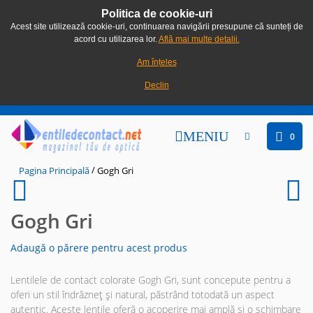
Politica de cookie-uri
Acest site utilizează cookie-uri, continuarea navigării presupune că sunteți de
acord cu utilizarea lor.
Află mai multe detalii.
Am înțeles
Declin
MENIU
0
/
Pagina Principală
Gogh Gri
Gogh Gri
Adaugă o părere pentru acest produs
Lentilele de contact colorate Gogh Gri, sunt concepute pentru a
oferi un stil îndrăzneț și natural, păstrând totodată un aspect
autentic. Aceste lentile oferă o acoperire mai amplă și o schimbare