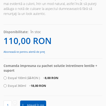
mai evidentă a culorii, într-un mod natural, astfel încât să puteți
adăuga o notă de culoare la aspectul dumneavoastră fără să
renunțați la un look autentic.
Disponibilitate:
În stoc
110,00 RON
Abonează-te pentru alertă de preț
Comanda impreuna cu pachet solutie intretinere lentile +
suport
Esoyal 100ml (1̶8̶ RON )
+
8,00 RON
Esoyal 360ml
+
18,00 RON
Adaugă în coș