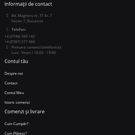
Informații de contact
Bd. Magheru nr. 31 Et. 7
Sector 1, Bucuresti
Telefon:
+4 (0746) 565 142
+4 (0787) 577 989
Preluare comenzi (telefonice):
Luni - Vineri / 10:00 - 19:00
Contul tău
Despre noi
Contact
Contul Meu
Istoric comenzi
Comenzi și livrare
Cum Cumpăr?
Cum Plătesc?