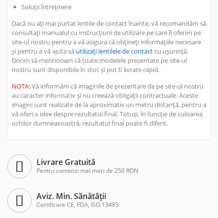
Soluții întreținere
Dacă nu ați mai purtat lentile de contact înainte, vă recomandăm să
consultați manualul cu instrucțiuni de utilizare pe care îl oferim pe
site-ul nostru pentru a vă asigura că obțineți informațiile necesare
și pentru a vă ajuta să
utilizați lentilele de contact
cu ușurință.
Dorim să mentionam că toate modelele prezentate pe site-ul
nostru sunt disponibile în stoc și pot fi livrate rapid.
NOTA:
Vă informăm că imaginile de prezentare de pe site-ul nostru
au caracter informativ și nu creează obligații contractuale. Aceste
imagini sunt realizate de la aproximativ un metru distanță, pentru a
vă oferi o idee despre rezultatul final. Totuși, în funcție de culoarea
ochilor dumneavoastră, rezultatul final poate fi diferit.
Livrare Gratuită
Pentru comenzi mai mari de 250 RON
Aviz. Min. Sănătății
Certificare CE, FDA, ISO 13485