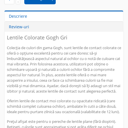
Descriere
Review-uri
Lentile Colorate Gogh Gri
Colecția de culori din gama Gogh, sunt lentile de contact colorate ce
oferă o opțiune excelentă pentru cei care doresc să-și
îmbunătățească aspectul natural al ochilor cu o notă de culoare cat
mai vibranta. Prin folosirea acestora, utilizatorii pot obține o
schimbare ușoară și naturală a culorii ochilor fără a compromite
aspectul lor natural. În plus, aceste lentile oferă o mai mare
acoperire a irisului, ceea ce face ca schimbarea culorii sa fie mai
vizibilă și mai dinamica. Așadar, dacă dorești să îți adaugi un stil mai
izbitor și natural, aceste lentile de contact sunt alegerea perfectă.
Oferim lentile de contact moi colorate cu opacitate ridicată (care
schimbă complet culoarea ochilor), ambalate în cutii a câte două,
ideale pentru purtare zilnică sau ocazională (valabilitate de 12 luni).
Prețul afișat este pentru o pereche de lentile plane (fără dioptrii).
Rețineți, culorile sunt aproximative și pot arăta diferit pe ochiul