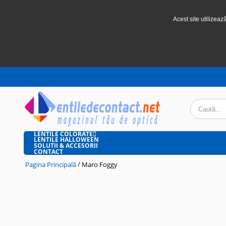
Acest site utilizeaz
LENTILE COLORATE
LENTILE HALLOWEEN
SOLUTII & ACCESORII
CONTACT
/
Pagina Principală
Maro Foggy