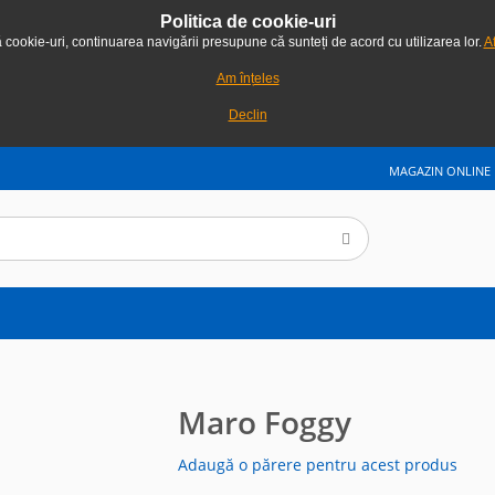
Politica de cookie-uri
ă cookie-uri, continuarea navigării presupune că sunteți de acord cu utilizarea lor.
Af
Am înțeles
Declin
MAGAZIN ONLINE
Maro Foggy
Adaugă o părere pentru acest produs