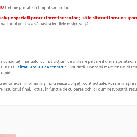
NU
trebuie purtate în timpul somnului.
o soluție specială pentru întreținerea lor și să le păstrați într-un supor
ați unul pentru a vă păstra lentilele în siguranță.
consultați manualul cu instrucțiuni de utilizare pe care îl oferim pe site-ul 
 ajuta să
utilizați lentilele de contact
cu ușurință. Dorim să mentionam că to
 rapid.
 au caracter informativ și nu creează obligații contractuale. Aceste imagini s
 rezultatul final. Totuși, în funcție de culoarea ochilor dumneavoastră, rezul