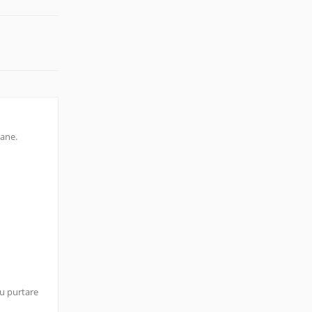
oane.
ru purtare