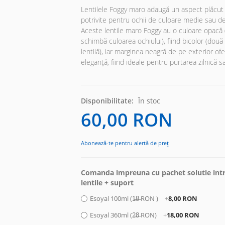
Lentilele Foggy maro adaugă un aspect plăcut 
potrivite pentru ochii de culoare medie sau d
Aceste lentile maro Foggy au o culoare opacă 
schimbă culoarea ochiului), fiind bicolor (dou
lentilă), iar marginea neagră de pe exterior ofer
eleganță, fiind ideale pentru purtarea zilnică s
Disponibilitate:
În stoc
60,00 RON
Abonează-te pentru alertă de preț
Comanda impreuna cu pachet solutie intr
lentile + suport
Esoyal 100ml (1̶8̶ RON )
+
8,00 RON
Esoyal 360ml (2̶8̶ RON)
+
18,00 RON