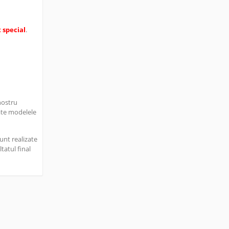
t special
.
nostru
ate modelele
unt realizate
tatul final