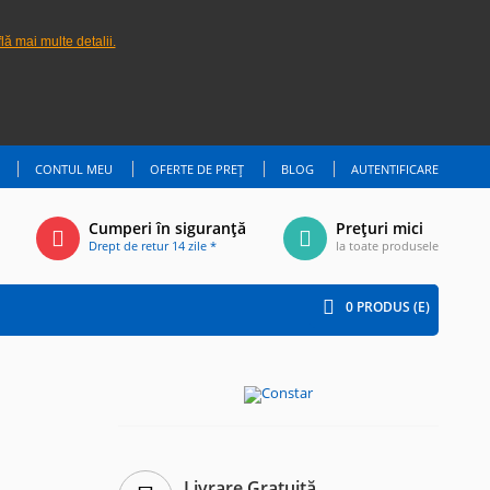
lă mai multe detalii.
CONTUL MEU
OFERTE DE PREȚ
BLOG
AUTENTIFICARE
Cumperi în siguranță
Prețuri mici
Drept de retur 14 zile *
la toate produsele
0
PRODUS (E)
Livrare Gratuită