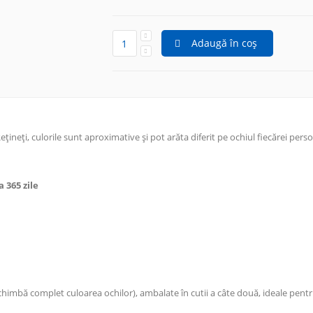
Adaugă în coș
Rețineți, culorile sunt aproximative și pot arăta diferit pe ochiul fiecărei pers
 365 zile
schimbă complet culoarea ochilor), ambalate în cutii a câte două, ideale pent