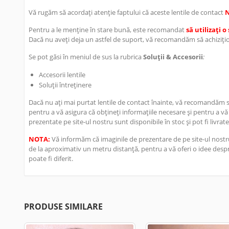
Vă rugăm să acordați atenție faptului că aceste lentile de contact
Pentru a le menține în stare bună, este recomandat
să utilizați 
Dacă nu aveți deja un astfel de suport, vă recomandăm să achizițion
Se pot găsi în meniul de sus la rubrica
Soluții & Accesorii
:
Accesorii lentile
Soluții întreținere
Dacă nu ați mai purtat lentile de contact înainte, vă recomandăm să 
pentru a vă asigura că obțineți informațiile necesare și pentru a vă
prezentate pe site-ul nostru sunt disponibile în stoc și pot fi livrate
NOTA:
Vă informăm că imaginile de prezentare de pe site-ul nostru
de la aproximativ un metru distanță, pentru a vă oferi o idee despre
poate fi diferit.
PRODUSE SIMILARE