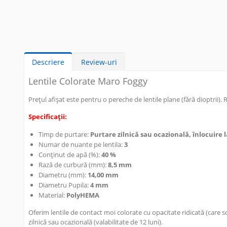
Descriere
Review-uri
Lentile Colorate Maro Foggy
Prețul afișat este pentru o pereche de lentile plane (fără dioptrii). 
Specificații:
Timp de purtare:
Purtare zilnică sau ocazională, înlocuire la
Numar de nuante pe lentila:
3
Conținut de apă (%):
40 %
Rază de curbură (mm):
8,5 mm
Diametru (mm):
14,00 mm
Diametru Pupila:
4 mm
Material:
PolyHEMA
Oferim lentile de contact moi colorate cu opacitate ridicată (care 
zilnică sau ocazională (valabilitate de 12 luni).