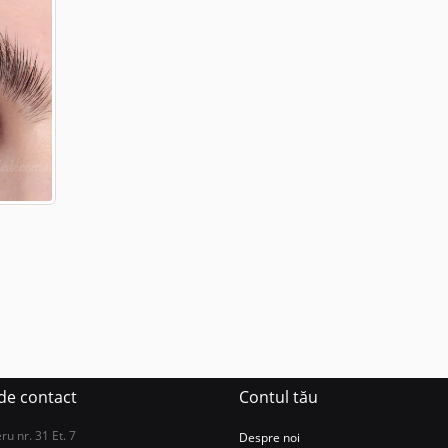
N
 de contact
Contul tău
u nr. 31 Et. 7
Despre noi