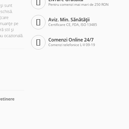
Pentru comenzi mai mari de 250 RON
și sunt
eschisă.
(care
Aviz. Min. Sănătății
ă nuanțe pe
Certificare CE, FDA, ISO 13485
ă stil și
au ocazională.
Comenzi Online 24/7
Comenzi telefonice L-V 09-19
etinere