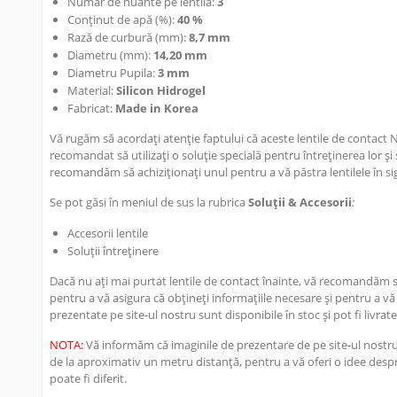
Numar de nuante pe lentila:
3
Conținut de apă (%):
40 %
Rază de curbură (mm):
8,7 mm
Diametru (mm):
14,20 mm
Diametru Pupila:
3 mm
Material:
Silicon Hidrogel
Fabricat:
Made in Korea
Vă rugăm să acordați atenție faptului că aceste lentile de contact 
recomandat să utilizați o soluție specială pentru întreținerea lor și 
recomandăm să achiziționați unul pentru a vă păstra lentilele în si
Se pot găsi în meniul de sus la rubrica
Soluții & Accesorii
:
Accesorii lentile
Soluții întreținere
Dacă nu ați mai purtat lentile de contact înainte, vă recomandăm să 
pentru a vă asigura că obțineți informațiile necesare și pentru a vă
prezentate pe site-ul nostru sunt disponibile în stoc și pot fi livrate
NOTA:
Vă informăm că imaginile de prezentare de pe site-ul nostru 
de la aproximativ un metru distanță, pentru a vă oferi o idee despre
poate fi diferit.