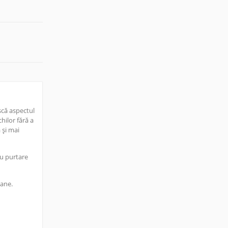
scă aspectul
hilor fără a
 și mai
ru purtare
oane.