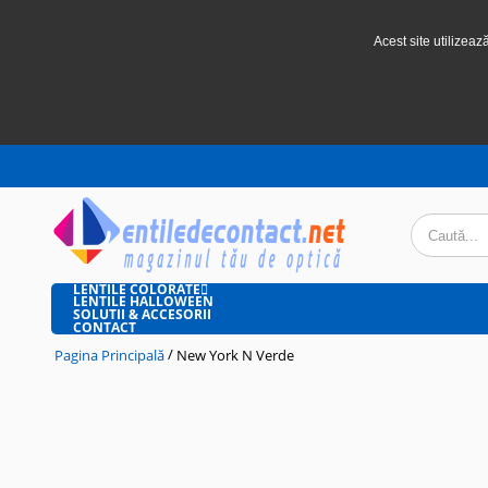
Acest site utilizeaz
LENTILE COLORATE
LENTILE HALLOWEEN
SOLUTII & ACCESORII
CONTACT
/
Pagina Principală
New York N Verde