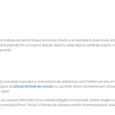
NU trebuie purtate în timpul somnului. Pentru a le menține în stare bună, es
să le păstrați într-un suport special. Dacă nu aveți deja un astfel de suport, v
guranță.
consultați manualul cu instrucțiuni de utilizare pe care îl oferim pe site-ul 
 ajuta să
utilizați lentilele de contact
cu ușurință. Dorim să mentionam că to
 rapid.
au caracter informativ și nu creează obligații contractuale. Aceste imagini su
 rezultatul final. Totuși, în funcție de culoarea ochilor dumneavoastră, rezul