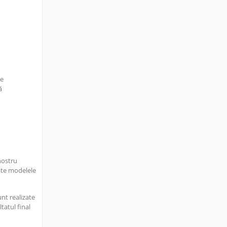
te
ă
nostru
ate modelele
nt realizate
tatul final