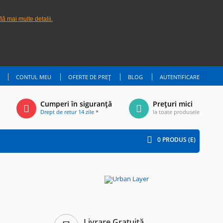
lă mai multe detalii.
CONTUL MEU
OFERTE DE PREȚ
BLOG
AUTENTIFICARE
Cumperi în siguranță
Prețuri mici
Drept de retur 14 zile *
la toate produsele
0
PRODUS (E)
Livrare Gratuită