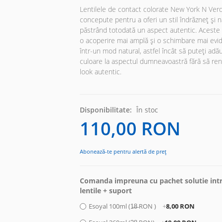
Lentilele de contact colorate New York N Ver
concepute pentru a oferi un stil îndrăzneț și n
păstrând totodată un aspect autentic. Aceste l
o acoperire mai amplă și o schimbare mai evide
într-un mod natural, astfel încât să puteți ad
culoare la aspectul dumneavoastră fără să ren
look autentic.
Disponibilitate:
În stoc
110,00 RON
Abonează-te pentru alertă de preț
Comanda impreuna cu pachet solutie intr
lentile + suport
Esoyal 100ml (1̶8̶ RON )
+
8,00 RON