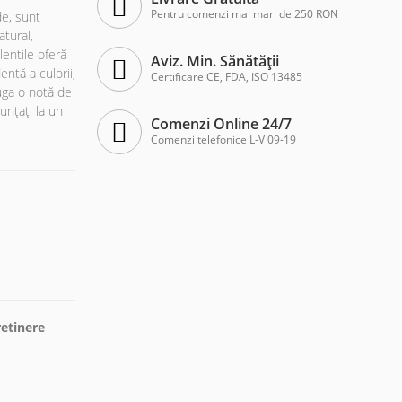
Pentru comenzi mai mari de 250 RON
de, sunt
atural,
entile oferă
Aviz. Min. Sănătății
ntă a culorii,
Certificare CE, FDA, ISO 13485
ăuga o notă de
unțați la un
Comenzi Online 24/7
Comenzi telefonice L-V 09-19
etinere