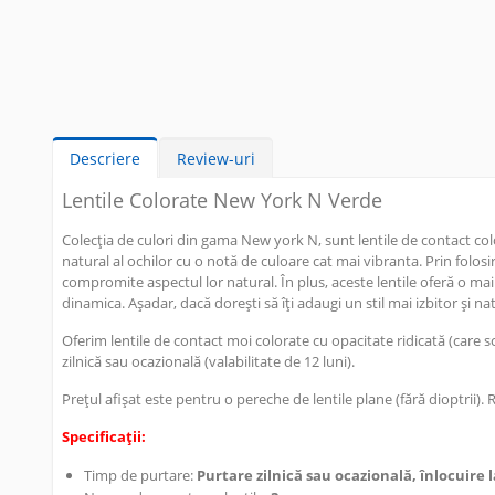
Descriere
Review-uri
Lentile Colorate New York N Verde
Colecția de culori din gama New york N, sunt lentile de contact co
natural al ochilor cu o notă de culoare cat mai vibranta. Prin folosir
compromite aspectul lor natural. În plus, aceste lentile oferă o mai m
dinamica. Așadar, dacă dorești să îți adaugi un stil mai izbitor și na
Oferim lentile de contact moi colorate cu opacitate ridicată (care 
zilnică sau ocazională (valabilitate de 12 luni).
Prețul afișat este pentru o pereche de lentile plane (fără dioptrii). 
Specificații:
Timp de purtare:
Purtare zilnică sau ocazională, înlocuire la