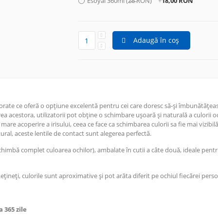
Esoyal 360ml (2̶8̶ RON)
+
18,00 RON
Adaugă în coș
lorate ce oferă o opțiune excelentă pentru cei care doresc să-și îmbunătățea
ea acestora, utilizatorii pot obține o schimbare ușoară și naturală a culorii oc
are acoperire a irisului, ceea ce face ca schimbarea culorii sa fie mai vizibilă
tural, aceste lentile de contact sunt alegerea perfectă.
schimbă complet culoarea ochilor), ambalate în cutii a câte două, ideale pent
Rețineți, culorile sunt aproximative și pot arăta diferit pe ochiul fiecărei pers
 365 zile