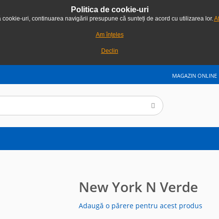
Politica de cookie-uri
ă cookie-uri, continuarea navigării presupune că sunteți de acord cu utilizarea lor.
Af
Am înțeles
Declin
MAGAZIN ONLINE
New York N Verde
Adaugă o părere pentru acest produs