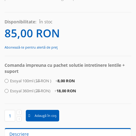
Disponibilitate:
În stoc
85,00 RON
Abonează-te pentru alertă de preț
Comanda impreuna cu pachet solutie intretinere lentile +
suport
Esoyal 100ml (1̶8̶ RON )
+
8,00 RON
Esoyal 360ml (2̶8̶ RON)
+
18,00 RON
Adaugă în coș
Descriere