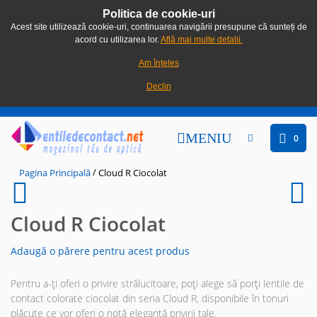
Politica de cookie-uri
Acest site utilizează cookie-uri, continuarea navigării presupune că sunteți de
acord cu utilizarea lor.
Află mai multe detalii.
Am înțeles
Declin
MENIU
0
/
Pagina Principală
Cloud R Ciocolat
Cloud R Ciocolat
Adaugă o părere pentru acest produs
Pentru a-ți oferi o privire strălucitoare, poți alege să porți lentile de
contact colorate ciocolat din seria Cloud R, disponibile în tonuri
plăcute ce vor oferi o notă elegantă privirii tale.