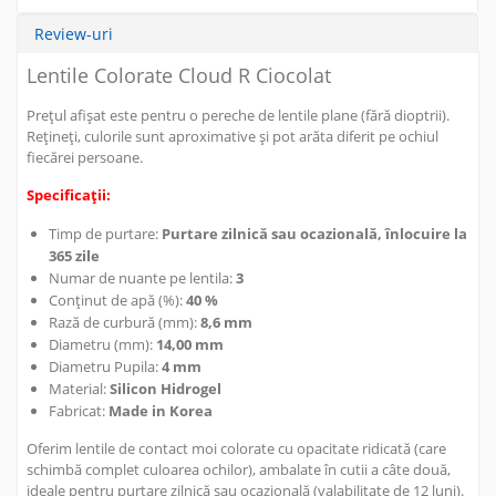
Review-uri
Lentile Colorate Cloud R Ciocolat
Prețul afișat este pentru o pereche de lentile plane (fără dioptrii).
Rețineți, culorile sunt aproximative și pot arăta diferit pe ochiul
fiecărei persoane.
Specificații:
Timp de purtare:
Purtare zilnică sau ocazională, înlocuire la
365 zile
Numar de nuante pe lentila:
3
Conținut de apă (%):
40 %
Rază de curbură (mm):
8,6 mm
Diametru (mm):
14,00 mm
Diametru Pupila:
4 mm
Material:
Silicon Hidrogel
Fabricat:
Made in Korea
Oferim lentile de contact moi colorate cu opacitate ridicată (care
schimbă complet culoarea ochilor), ambalate în cutii a câte două,
ideale pentru purtare zilnică sau ocazională (valabilitate de 12 luni).