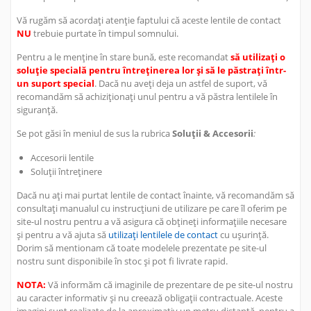
Vă rugăm să acordați atenție faptului că aceste lentile de contact
NU
trebuie purtate în timpul somnului.
Pentru a le menține în stare bună, este recomandat
să utilizați o
soluție specială pentru întreținerea lor și să le păstrați într-
un suport special
. Dacă nu aveți deja un astfel de suport, vă
recomandăm să achiziționați unul pentru a vă păstra lentilele în
siguranță.
Se pot găsi în meniul de sus la rubrica
Soluții & Accesorii
:
Accesorii lentile
Soluții întreținere
Dacă nu ați mai purtat lentile de contact înainte, vă recomandăm să
consultați manualul cu instrucțiuni de utilizare pe care îl oferim pe
site-ul nostru pentru a vă asigura că obțineți informațiile necesare
și pentru a vă ajuta să
utilizați lentilele de contact
cu ușurință.
Dorim să mentionam că toate modelele prezentate pe site-ul
nostru sunt disponibile în stoc și pot fi livrate rapid.
NOTA:
Vă informăm că imaginile de prezentare de pe site-ul nostru
au caracter informativ și nu creează obligații contractuale. Aceste