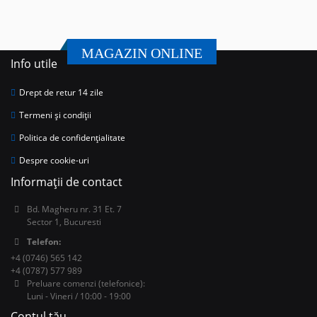
MAGAZIN ONLINE
Info utile
Drept de retur 14 zile
Termeni și condiții
Politica de confidențialitate
Despre cookie-uri
Informații de contact
Bd. Magheru nr. 31 Et. 7
Sector 1, Bucuresti
Telefon:
+4 (0746) 565 142
+4 (0787) 577 989
Preluare comenzi (telefonice):
Luni - Vineri / 10:00 - 19:00
Contul tău