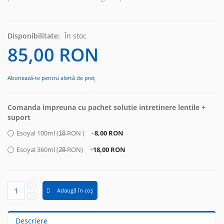
Disponibilitate:
În stoc
85,00 RON
Abonează-te pentru alertă de preț
Comanda impreuna cu pachet solutie intretinere lentile +
suport
Esoyal 100ml (1̶8̶ RON )
+
8,00 RON
Esoyal 360ml (2̶8̶ RON)
+
18,00 RON
Adaugă în coș
Descriere