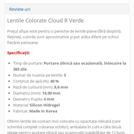
Review-uri
Lentile Colorate Cloud R Verde
Prețul afișat este pentru o pereche de lentile plane (fără dioptrii).
Rețineți, culorile sunt aproximative și pot arăta diferit pe ochiul
fiecărei persoane.
Specificații:
Timp de purtare:
Purtare zilnică sau ocazională, înlocuire la
365 zile
Numar de nuante pe lentila:
3
Conținut de apă (%):
40 %
Rază de curbură (mm):
8,6 mm
Diametru (mm):
14,00 mm
Diametru Pupila:
4 mm
Material:
Silicon Hidrogel
Fabricat:
Made in Korea
Oferim lentile de contact moi colorate cu opacitate ridicată (care
schimbă complet culoarea ochilor), ambalate în cutii a câte două,
ideale pentru purtare zilnică sau ocazională (valabilitate de 12 luni).