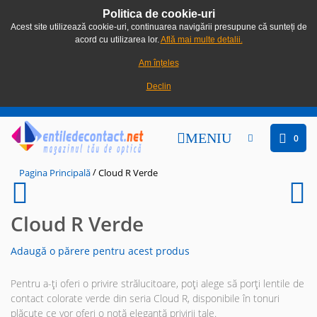
Politica de cookie-uri
Acest site utilizează cookie-uri, continuarea navigării presupune că sunteți de
acord cu utilizarea lor.
Află mai multe detalii.
Am înțeles
Declin
MENIU
0
/
Pagina Principală
Cloud R Verde
Cloud R Verde
Adaugă o părere pentru acest produs
Pentru a-ți oferi o privire strălucitoare, poți alege să porți lentile de
contact colorate verde din seria Cloud R, disponibile în tonuri
plăcute ce vor oferi o notă elegantă privirii tale.