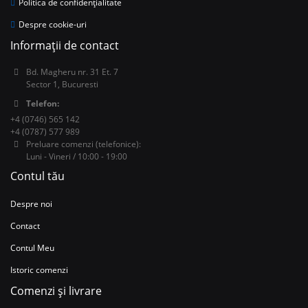
Politica de confidențialitate
Despre cookie-uri
Informații de contact
Bd. Magheru nr. 31 Et. 7
Sector 1, Bucuresti
Telefon:
+4 (0746) 565 142
+4 (0787) 577 989
Preluare comenzi (telefonice):
Luni - Vineri / 10:00 - 19:00
Contul tău
Despre noi
Contact
Contul Meu
Istoric comenzi
Comenzi și livrare