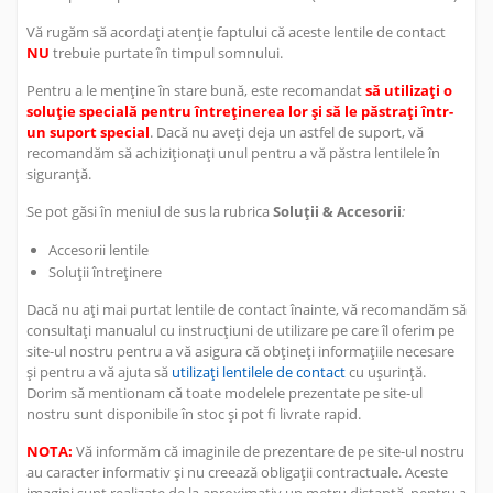
Vă rugăm să acordați atenție faptului că aceste lentile de contact
NU
trebuie purtate în timpul somnului.
Pentru a le menține în stare bună, este recomandat
să utilizați o
soluție specială pentru întreținerea lor și să le păstrați într-
un suport special
. Dacă nu aveți deja un astfel de suport, vă
recomandăm să achiziționați unul pentru a vă păstra lentilele în
siguranță.
Se pot găsi în meniul de sus la rubrica
Soluții & Accesorii
:
Accesorii lentile
Soluții întreținere
Dacă nu ați mai purtat lentile de contact înainte, vă recomandăm să
consultați manualul cu instrucțiuni de utilizare pe care îl oferim pe
site-ul nostru pentru a vă asigura că obțineți informațiile necesare
și pentru a vă ajuta să
utilizați lentilele de contact
cu ușurință.
Dorim să mentionam că toate modelele prezentate pe site-ul
nostru sunt disponibile în stoc și pot fi livrate rapid.
NOTA:
Vă informăm că imaginile de prezentare de pe site-ul nostru
au caracter informativ și nu creează obligații contractuale. Aceste