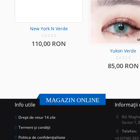
New York N Verde
110,00 RON
Yukon Verde
85,00 RON
MAGAZIN ONLINE
Info utile
Informații
Bd. Magher
Drept de retur 14 zile
Sector 1, 
Termeni și condiții
Telefon:
Politica de confidențialitate
+4 (0746) 565