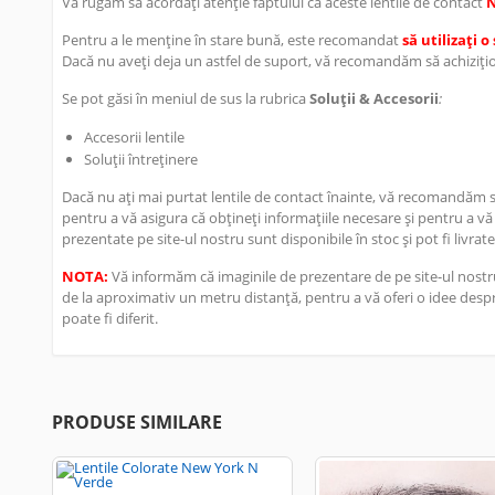
Vă rugăm să acordați atenție faptului că aceste lentile de contact
Pentru a le menține în stare bună, este recomandat
să utilizați 
Dacă nu aveți deja un astfel de suport, vă recomandăm să achizițion
Se pot găsi în meniul de sus la rubrica
Soluții & Accesorii
:
Accesorii lentile
Soluții întreținere
Dacă nu ați mai purtat lentile de contact înainte, vă recomandăm să 
pentru a vă asigura că obțineți informațiile necesare și pentru a vă
prezentate pe site-ul nostru sunt disponibile în stoc și pot fi livrate
NOTA:
Vă informăm că imaginile de prezentare de pe site-ul nostru
de la aproximativ un metru distanță, pentru a vă oferi o idee despre
poate fi diferit.
PRODUSE SIMILARE