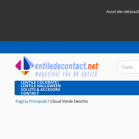
Acest site utilizeaz
LENTILE COLORATE
LENTILE HALLOWEEN
SOLUTII & ACCESORII
CONTACT
/
Pagina Principală
Cloud Verde Deschis