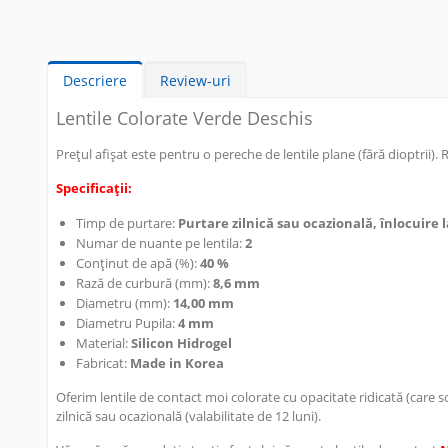
Descriere
Review-uri
Lentile Colorate Verde Deschis
Prețul afișat este pentru o pereche de lentile plane (fără dioptrii). 
Specificații:
Timp de purtare:
Purtare zilnică sau ocazională, înlocuire la
Numar de nuante pe lentila:
2
Conținut de apă (%):
40 %
Rază de curbură (mm):
8,6 mm
Diametru (mm):
14,00 mm
Diametru Pupila:
4 mm
Material:
Silicon Hidrogel
Fabricat:
Made in Korea
Oferim lentile de contact moi colorate cu opacitate ridicată (care 
zilnică sau ocazională (valabilitate de 12 luni).