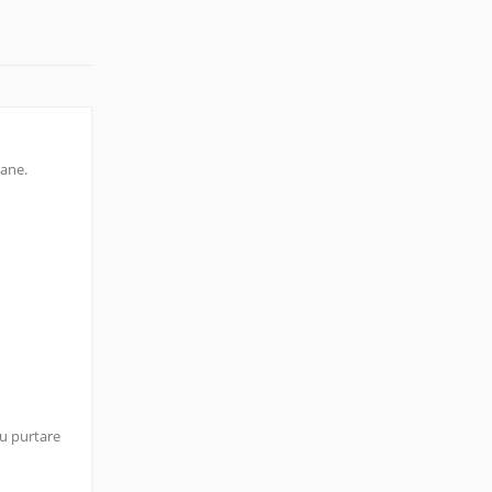
oane.
ru purtare