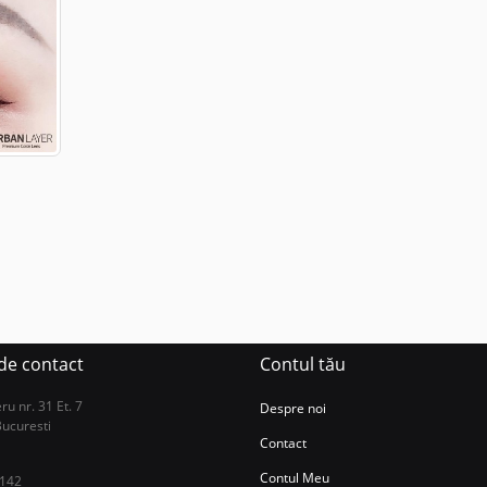
 de contact
Contul tău
u nr. 31 Et. 7
Despre noi
Bucuresti
Contact
Contul Meu
 142