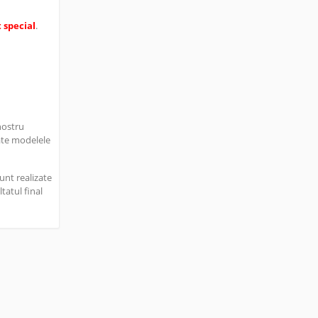
t special
.
nostru
ate modelele
unt realizate
tatul final