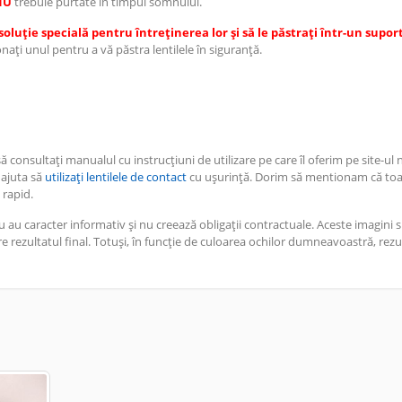
NU
trebuie purtate în timpul somnului.
o soluție specială pentru întreținerea lor și să le păstrați într-un supor
ați unul pentru a vă păstra lentilele în siguranță.
consultați manualul cu instrucțiuni de utilizare pe care îl oferim pe site-ul 
 ajuta să
utilizați lentilele de contact
cu ușurință. Dorim să mentionam că to
 rapid.
 au caracter informativ și nu creează obligații contractuale. Aceste imagini s
 rezultatul final. Totuși, în funcție de culoarea ochilor dumneavoastră, rezul