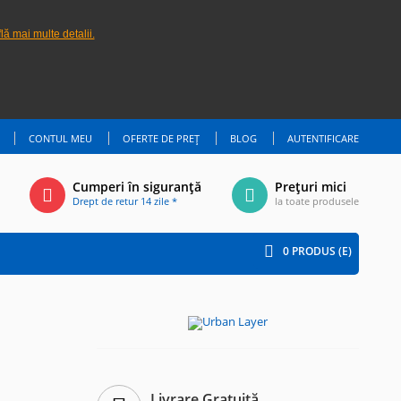
lă mai multe detalii.
CONTUL MEU
OFERTE DE PREȚ
BLOG
AUTENTIFICARE
Cumperi în siguranță
Prețuri mici
Drept de retur 14 zile *
la toate produsele
0
PRODUS (E)
Livrare Gratuită