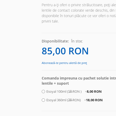
Pentru a-ți oferi o privire strălucitoare, poți al
lentile de contact colorate verde deschis, din 
disponibile în tonuri plăcute ce vor oferi o no
privirii tale.
Disponibilitate:
În stoc
85,00 RON
Abonează-te pentru alertă de preț
Comanda impreuna cu pachet solutie intr
lentile + suport
Esoyal 100ml (1̶8̶ RON )
+
8,00 RON
Esoyal 360ml (2̶8̶ RON)
+
18,00 RON