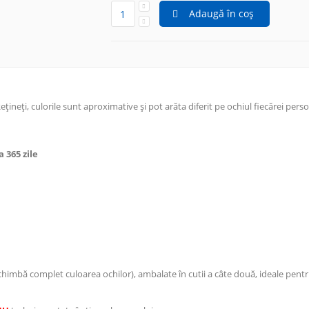
Adaugă în coș
Rețineți, culorile sunt aproximative și pot arăta diferit pe ochiul fiecărei pers
 365 zile
schimbă complet culoarea ochilor), ambalate în cutii a câte două, ideale pent