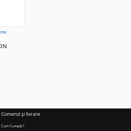
erde
RON
Comenzi și livrare
Cum Cumpăr?