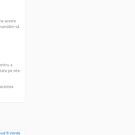
ine aceste
comandăm să
pentru a
ate pe site-
 acestea