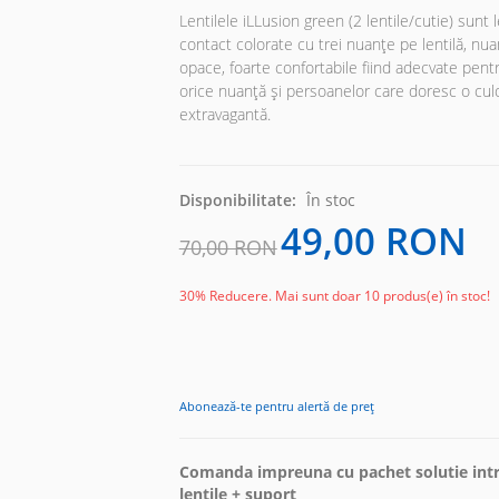
Lentilele iLLusion green (2 lentile/cutie) sunt l
contact colorate cu trei nuanțe pe lentilă, nua
opace, foarte confortabile fiind adecvate pent
orice nuanță și persoanelor care doresc o cul
extravagantă.
Disponibilitate:
În stoc
49,00 RON
70,00 RON
30%
Reducere. Mai sunt doar 10 produs(e) în stoc!
Abonează-te pentru alertă de preț
Comanda impreuna cu pachet solutie intr
lentile + suport