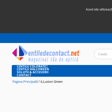
Acest site utilizeaz
LENTILE COLORATE
LENTILE HALLOWEEN
SOLUTII & ACCESORII
CONTACT
/
Pagina Principală
iLLusion Green