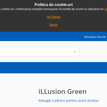
Politica de cookie-uri
ă cookie-uri, continuarea navigării presupune că sunteți de acord cu utilizarea lor.
Af
Am înțeles
Declin
MAGAZIN ONLINE
iLLusion Green
Adaugă o părere pentru acest produs