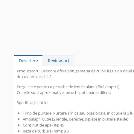
Descriere
Review-uri
Producatorul Belmore oferă prin gama sa de culori iLLusion două nua
de culoare deschisă.
Prețul este pentru o pereche de lentile plane (fără dioptrii).
Culorile sunt aproximative, pe ochi pot apărea diferit.
Specificații lentile:
Timp de purtare:
Purtare zilnica sau ocazionala, inlocuire la 3 lu
Ambalaj:
1 Cutie (2 lentile, pereche, sigilate in blistere sterile)
Conținut de apă (%):
45
Rază de curbură (mm):
8,6