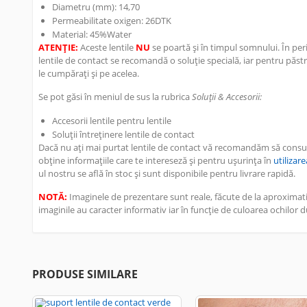
Diametru (mm):
14,70
Permeabilitate oxigen: 2
6DTK
Material:
45%Water
ATENȚIE:
Aceste lentile
NU
se poartă și în timpul somnului. În peri
lentile de contact se recomandă o soluție specială, iar pentru păs
le cumpărați și pe acelea.
Se pot găsi în meniul de sus la rubrica
Soluții & Accesorii:
Accesorii lentile pentru lentile
Soluții întreținere lentile de contact
Dacă nu ați mai purtat lentile de contact vă recomandăm să consulta
obține informațiile care te intereseză și pentru ușurința în
utilizar
ul nostru se află în stoc și sunt disponibile pentru livrare rapidă.
NOTĂ:
Imaginele de prezentare sunt reale, făcute de la aproximati
imaginile au caracter informativ iar în funcție de culoarea ochilor d
PRODUSE SIMILARE