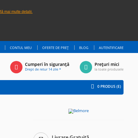
lă mai multe detalii.
CONTUL MEU
OFERTE DE PREȚ
BLOG
AUTENTIFICARE
Cumperi în siguranță
Prețuri mici
Drept de retur 14 zile *
la toate produsele
0
PRODUS (E)
Livrare Gratuită