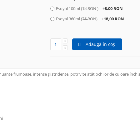
Esoyal 100ml (1̶8̶ RON )
+
8,00 RON
Esoyal 360ml (2̶8̶ RON)
+
18,00 RON
Adaugă în coș
nte frumoase, intense și stridente, potrivite atât ochilor de culoare închisă
ni