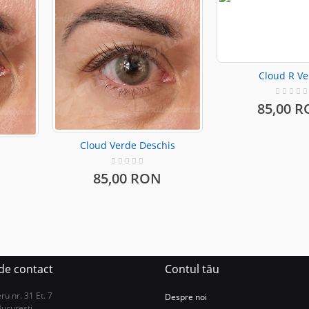
Cloud R V
85,00 
Cloud Verde Deschis
85,00 RON
 de contact
Contul tău
u nr. 31 Et. 7
Despre noi
Bucuresti