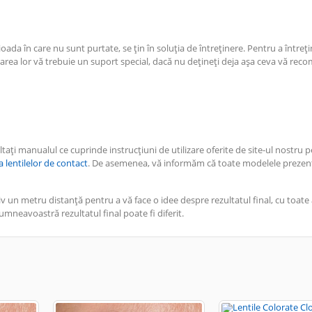
oada în care nu sunt purtate, se țin în soluția de întreținere. Pentru a întreț
trarea lor vă trebuie un suport special, dacă nu dețineți deja așa ceva vă re
ți manualul ce cuprinde instrucțiuni de utilizare oferite de site-ul nostru 
ea lentilelor de contact
. De asemenea, vă informăm că toate modelele prezent
v un metru distanță pentru a vă face o idee despre rezultatul final, cu toate
umneavoastră rezultatul final poate fi diferit.