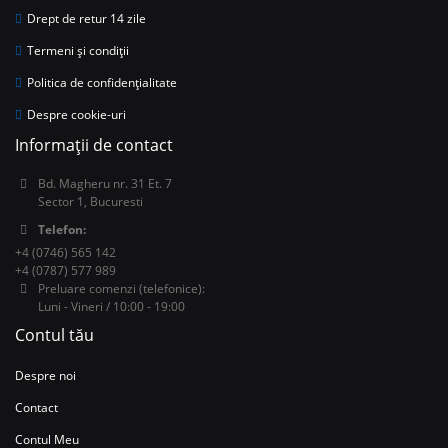
Drept de retur 14 zile
Termeni și condiții
Politica de confidențialitate
Despre cookie-uri
Informații de contact
Bd. Magheru nr. 31 Et. 7
Sector 1, Bucuresti
Telefon:
+4 (0746) 565 142
+4 (0787) 577 989
Preluare comenzi (telefonice):
Luni - Vineri / 10:00 - 19:00
Contul tău
Despre noi
Contact
Contul Meu