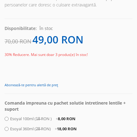
persoanelor care doresc o culoare extravagantă.
Disponibilitate:
În stoc
49,00 RON
70,00 RON
30%
Reducere. Mai sunt doar 3 produs(e) în stoc!
Abonează-te pentru alertă de preț
Comanda impreuna cu pachet solutie intretinere lentile +
suport
Esoyal 100ml (1̶8̶ RON )
+
8,00 RON
Esoyal 360ml (2̶8̶ RON)
+
18,00 RON