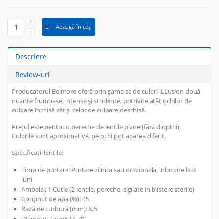
Adaugă în coș
Descriere
Review-uri
Producatorul Belmore oferă prin gama sa de culori iLLusion două
nuante frumoase, intense și stridente, potrivite atât ochilor de
culoare închisă cât și celor de culoare deschisă.
Prețul este pentru o pereche de lentile plane (fără dioptrii).
Culorile sunt aproximative, pe ochi pot apărea diferit.
Specificații lentile:
Timp de purtare:
Purtare zilnica sau ocazionala, inlocuire la 3
luni
Ambalaj:
1 Cutie (2 lentile, pereche, sigilate in blistere sterile)
Conținut de apă (%):
45
Rază de curbură (mm):
8,6
Diametru (mm):
14,70