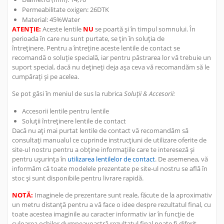
Permeabilitate oxigen: 2
6DTK
Material:
45%Water
ATENȚIE:
Aceste lentile
NU
se poartă și în timpul somnului. În
perioada în care nu sunt purtate, se țin în soluția de
întreținere. Pentru a întreține aceste lentile de contact se
recomandă o soluție specială, iar pentru păstrarea lor vă trebuie un
suport special, dacă nu dețineți deja așa ceva vă recomandăm să le
cumpărați și pe acelea.
Se pot găsi în meniul de sus la rubrica
Soluții & Accesorii:
Accesorii lentile pentru lentile
Soluții întreținere lentile de contact
Dacă nu ați mai purtat lentile de contact vă recomandăm să
consultați manualul ce cuprinde instrucțiuni de utilizare oferite de
site-ul nostru pentru a obține informațiile care te intereseză și
pentru ușurința în
utilizarea lentilelor de contact
. De asemenea, vă
informăm că toate modelele prezentate pe site-ul nostru se află în
stoc și sunt disponibile pentru livrare rapidă.
NOTĂ:
Imaginele de prezentare sunt reale, făcute de la aproximativ
un metru distanță pentru a vă face o idee despre rezultatul final, cu
toate acestea imaginile au caracter informativ iar în funcție de
culoarea ochilor dumneavoastră rezultatul final poate fi diferit.