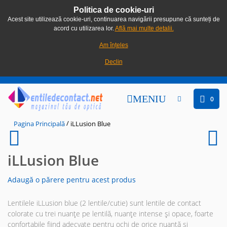
Politica de cookie-uri
Acest site utilizează cookie-uri, continuarea navigării presupune că sunteți de
acord cu utilizarea lor.
Află mai multe detalii.
Am înțeles
Declin
MENIU
0
/
Pagina Principală
iLLusion Blue
iLLusion Blue
Adaugă o părere pentru acest produs
Lentilele iLLusion blue (2 lentile/cutie) sunt lentile de contact
colorate cu trei nuanțe pe lentilă, nuanțe intense și opace, foarte
confortabile fiind adecvate pentru ochi de orice nuanță și