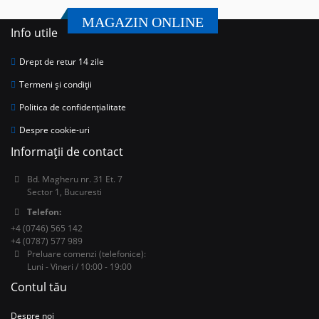
MAGAZIN ONLINE
Info utile
Drept de retur 14 zile
Termeni și condiții
Politica de confidențialitate
Despre cookie-uri
Informații de contact
Bd. Magheru nr. 31 Et. 7
Sector 1, Bucuresti
Telefon:
+4 (0746) 565 142
+4 (0787) 577 989
Preluare comenzi (telefonice):
Luni - Vineri / 10:00 - 19:00
Contul tău
Despre noi