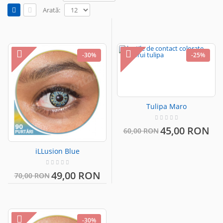
Arată:
-30%
-25%
Tulipa Maro
45,00 RON
60,00 RON
iLLusion Blue
49,00 RON
70,00 RON
-30%