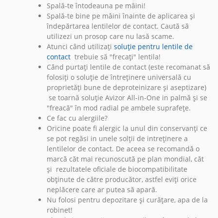
Spală-te întodeauna pe mâini!
Spală-te bine pe mâini înainte de aplicarea și
îndepărtarea lentilelor de contact. Caută să
utilizezi un prosop care nu lasă scame.
Atunci când utilizați
soluție pentru lentile de
contact
trebuie să "frecați" lentila!
Cănd purtați lentile de contact (este recomanat să
folosiți o soluție de întreținere universală cu
proprietăți bune de deproteinizare și aseptizare)
se toarnă soluție Avizor All-in-One in palmă și se
"freacă" în mod radial pe ambele suprafețe.
Ce fac cu alergiile?
Oricine poate fi alergic la unul din conservanți ce
se pot regăsi in unele solții de intreținere a
lentilelor de contact. De aceea se recomandă o
marcă căt mai recunoscută pe plan mondial, căt
și rezultatele oficiale de biocompatibilitate
obținute de către producător, astfel eviți orice
neplăcere care ar putea să apară.
Nu folosi pentru depozitare și curățare, apa de la
robinet!