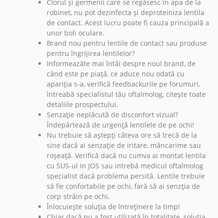
Clorul și germenii care se regăsesc în apa de la
robinet, nu pot dezinfecta și deproteiniza lentila
de contact. Acest lucru poate fi cauza principală a
unor boli oculare.
Brand nou pentru lentile de contact sau produse
pentru îngrijirea lentilelor?
Informeazăte mai întâi despre noul brand, de
când este pe piață, ce aduce nou odată cu
apariția s-a, verifică feedbackurile pe forumuri,
întreabă specialistul tău oftalmolog, citește toate
detaliile prospectului.
Senzație neplăcută de disconfort vizual?
Îndepărtează de urgență lentilele de pe ochi!
Nu trebuie să aștepți câteva ore să trecă de la
sine dacă ai senzație de iritare, mâncarime sau
roșeață. Verifică dacă nu cumva ai montat lentila
cu SUS-ul in JOS sau intrebă medicul oftalmolog
specialist dacă problema persită. Lentile trebuie
să fie confortabile pe ochi, fară să ai senzția de
corp străin pe ochi.
Înlocuiește soluția de întreținere la timp!
Chiar dacă nu a fost utilizată în totalitate, soluția