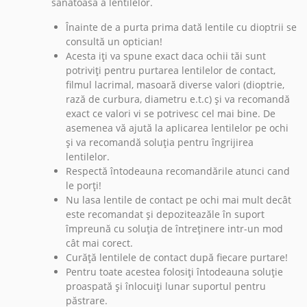
sănătoasă a lentilelor.
Înainte de a purta prima dată lentile cu dioptrii se
consultă un optician!
Acesta iți va spune exact daca ochii tăi sunt
potriviți pentru purtarea lentilelor de contact,
filmul lacrimal, masoară diverse valori (dioptrie,
rază de curbura, diametru e.t.c) și va recomandă
exact ce valori vi se potrivesc cel mai bine. De
asemenea vă ajută la aplicarea lentilelor pe ochi
și va recomandă soluția pentru îngrijirea
lentilelor.
Respectă întodeauna recomandările atunci cand
le porți!
Nu lasa lentile de contact pe ochi mai mult decât
este recomandat și depoziteazăle în suport
împreună cu soluția de întreținere intr-un mod
cât mai corect.
Curăță lentilele de contact după fiecare purtare!
Pentru toate acestea folosiți întodeauna soluție
proaspată și înlocuiți lunar suportul pentru
păstrare.