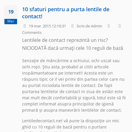
10 sfaturi pentru a purta lentile de
19
contact!
Mar
19 mar. 2015 12:10:31
Scris de Admin
Comments
Lentilele de contact reprezintă un risc?
NICIODATĂ dacă urmați cele 10 reguli de bază
Senzație de mâncărime a ochiului, ochi uscat sau
ochi roșii. Știu asta, probabil ai cititi articole
inspăimantatoare pe internet!! Acesta este un
răspuns tipic ce il vei primi din partea celor care nu
au purtat niciodata lentile de contact. De fapt
purtarea lentilelor de contact in ziua de astăzi este
mai mult decât confortabilă și sigură, totul este să fii
complet informat asupra principiilor de igienă
primară și asupra manevrării lentilelor de contact.
Lentiledecontact.net vă pune la dispoziție un mic
ghid cu 10 reguli de bază pentru o purtare