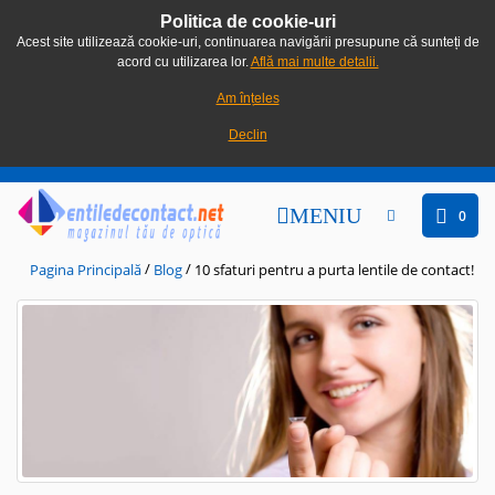
Politica de cookie-uri
Acest site utilizează cookie-uri, continuarea navigării presupune că sunteți de
acord cu utilizarea lor.
Află mai multe detalii.
Am înțeles
Declin
MENIU
0
/
/
Pagina Principală
Blog
10 sfaturi pentru a purta lentile de contact!