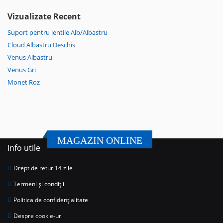
Vizualizate Recent
Suport pentru lentile Alb/Albastru
Cloud Albastru Deschis
Venus Albastru
Venus Gri
Monet Roz
MAGAZIN ONLINE
Info utile
Drept de retur 14 zile
Termeni și condiții
Politica de confidențialitate
Despre cookie-uri