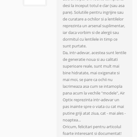
desi la inceput totul e clar (sau asa
pare). Solutiile pentru ingrijire sau
de curatare a ochilor si a lentilelor
reprezinta un arsenal suplimentar,
iar daca vorbim si de alergii sau
dormitul cu lentilele in timp ce
sunt purtate.
Da, intr-adevar, acestea sunt lentile
de generatie noua si au calitati
superioare reale, sunt mult mai
bine hidratate, mai oxigenate si
mai moi, se pare ca ochii nu
lacrimeaza asa cum se intamopla
pana acum la vechile "modele", Air
Optix reprezinta intr-adevar un
pas inainte spre o viata cu cat mai
putine griji atat ziua, cat - mai ales -
noaptea...
Oricum, felicitari pentru articolul
foarte interesant si documentat!