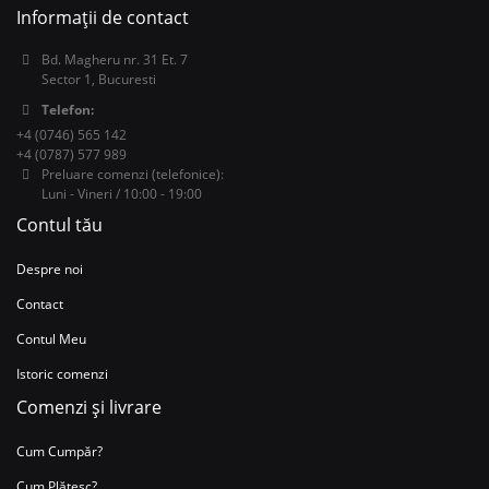
Informații de contact
Bd. Magheru nr. 31 Et. 7
Sector 1, Bucuresti
Telefon:
+4 (0746) 565 142
+4 (0787) 577 989
Preluare comenzi (telefonice):
Luni - Vineri / 10:00 - 19:00
Contul tău
Despre noi
Contact
Contul Meu
Istoric comenzi
Comenzi și livrare
Cum Cumpăr?
Cum Plătesc?