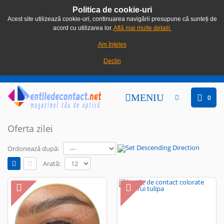
Politica de cookie-uri
Acest site utilizează cookie-uri, continuarea navigării presupune că sunteți de
acord cu utilizarea lor.
Află mai multe detalii.
Am înțeles
Declin
MENIU
0
Oferta zilei
Ordonează după:
Arată: