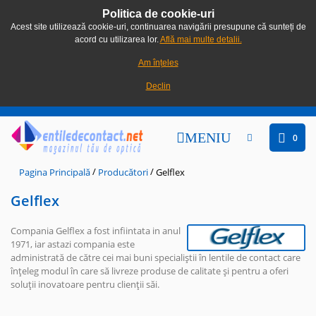
Politica de cookie-uri
Acest site utilizează cookie-uri, continuarea navigării presupune că sunteți de
acord cu utilizarea lor.
Află mai multe detalii.
Am înțeles
Declin
MENIU
0
/
/
Pagina Principală
Producători
Gelflex
Gelflex
Compania Gelflex a fost infiintata in anul
1971, iar astazi compania este
administrată de către cei mai buni specialiștii în lentile de contact care
înțeleg modul în care să livreze produse de calitate și pentru a oferi
soluții inovatoare pentru clienții săi.