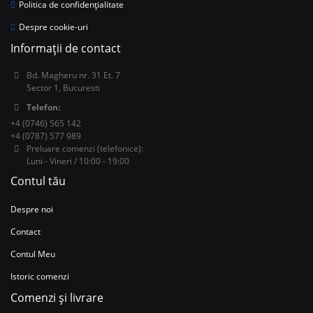
Politica de confidențialitate
Despre cookie-uri
Informații de contact
Bd. Magheru nr. 31 Et. 7
Sector 1, Bucuresti
Telefon:
+4 (0746) 565 142
+4 (0787) 577 989
Preluare comenzi (telefonice):
Luni - Vineri / 10:00 - 19:00
Contul tău
Despre noi
Contact
Contul Meu
Istoric comenzi
Comenzi și livrare