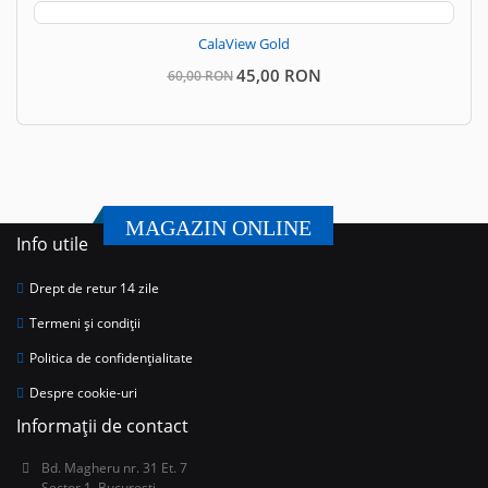
CalaView Gold
45,00 RON
60,00 RON
MAGAZIN ONLINE
Info utile
Drept de retur 14 zile
Termeni și condiții
Politica de confidențialitate
Despre cookie-uri
Informații de contact
Bd. Magheru nr. 31 Et. 7
Sector 1, Bucuresti