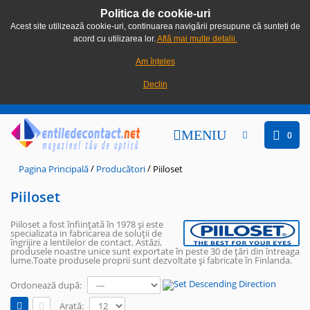
Politica de cookie-uri
Acest site utilizează cookie-uri, continuarea navigării presupune că sunteți de
acord cu utilizarea lor.
Află mai multe detalii.
Am înțeles
Declin
MENIU
0
/
/
Pagina Principală
Producători
Piiloset
Piiloset
Piiloset a fost înființată în 1978 și este
specializata in fabricarea de soluții de
îngrijire a lentilelor de contact. Astăzi,
produsele noastre unice sunt exportate în peste 30 de țări din întreaga
lume.Toate produsele proprii sunt dezvoltate și fabricate în Finlanda.
Ordonează după:
Arată: