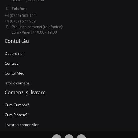
Telefon:
+4 (0746) 565 142
+4 (0787) 577 989
Preluare comenzi (telefonice):
Luni - Vineri / 10:00 - 19:00
Contul tău
Despre noi
Contact
Contul Meu
Istoric comenzi
Comenzi și livrare
Cum Cumpăr?
Cum Plătesc?
Livrarea comenzilor